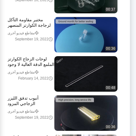
September 18, 2025
00:37
مختبر مقاومة التآكل
لزجاجة الكوارتز المنصهر
بدرجة حرارة عالية
مقاطع فيديو أخرى
September 19, 2022
00:36
لوحات الزجاج الكوارتز
الملمع الدقة العالية لا وجود
لفقاعات الهواء
مقاطع فيديو أخرى
February 14, 2022
00:48
أنبوب تدفق الليزر
الزجاجي المزود
بالسماريوم لليزر الطبي
مقاطع فيديو أخرى
September 19, 2022
00:36