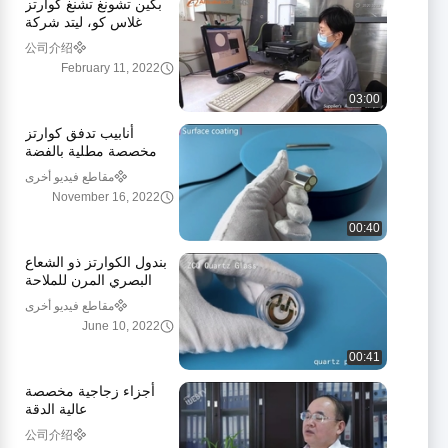
بكين تشونغ تشنغ كوارتز
غلاس كو، ليتد شركة
مقدمة
公司介绍
February 11, 2022
03:00
أنابيب تدفق كوارتز
مخصصة مطلية بالفضة
مزدوجة التجويف لمعدات
مقاطع فيديو أخرى
الليزر
November 16, 2022
00:40
بندول الكوارتز ذو الشعاع
البصري المرن للملاحة
بالقصور الذاتي
مقاطع فيديو أخرى
June 10, 2022
00:41
أجزاء زجاجية مخصصة
عالية الدقة
公司介绍