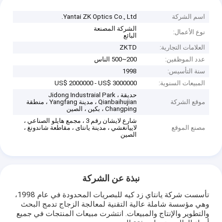
اسم الشركة
Yantai ZK Optics Co., Ltd.
الشركة المصنعة
نوع الأعمال:
البائع
العلامات التجارية:
ZKTD
عدد الموظفين:
200~500 الناس
سنة التأسيس:
1998
المبيعات السنوية:
US$ 2000000 - US$ 3000000
حديقة Jidong Industraial Park ،
موقع الشركة
Qianbaihujian ، مدينة Yangfang ، منطقة
Changping ، بكين ، الصين
شارع لايشان رقم 3 ، مجمع هايلو الصناعي ،
مصنع الموقع
لاييانغشي ، مدينة يانتاى ، مقاطعة شاندونغ ،
الصين
نبذة عن الشركة
تأسست شركة يانتاي زد كيه للبصريات المحدودة في عام 1998،
وهي مؤسسة شاملة عالية التقنية لمعالجة الزجاج تدمج البحث
والتطوير والإنتاج والمبيعات. انتشرت مبيعات المنتجات في جميع