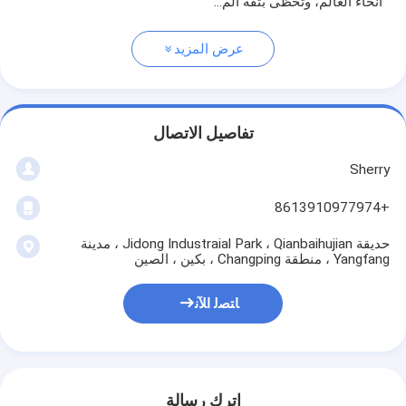
أنحاء العالم، وتحظى بثقة الم...
عرض المزيد
تفاصيل الاتصال
Sherry
+8613910977974
حديقة Jidong Industraial Park ، Qianbaihujian ، مدينة
Yangfang ، منطقة Changping ، بكين ، الصين
ﺎﺘﺼﻟ ﺍﻶﻧ
اترك رسالة