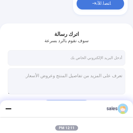
ﺎﺘﺼﻟ ﺍﻶﻧ
اترك رسالة
سوف نقوم بالرد بسرعة
استمر
sales
12:11 PM
فئاتنا