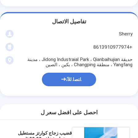
تفاصيل الاتصال
Sherry
+8613910977974
حديقة Jidong Industraial Park ، Qianbaihujian ، مدينة
Yangfang ، منطقة Changping ، بكين ، الصين
ﺎﺘﺼﻟ ﺍﻶﻧ
احصل على افضل سعر ل
قضيب زجاج كوارتز مستطيل