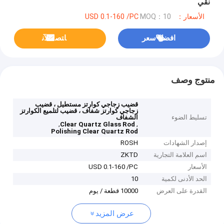
نقي
الأسعار：USD 0.1-160 /PC
MOQ：10
افضل سعر
ﺎﺘﺼﻟ ﺍﻶﻧ
منتوج وصف
قضيب زجاجي كوارتز مستطيل ، قضيب
زجاجي كوارتز شفاف ، قضيب لتلميع الكوارتز
تسليط الضوء
الشفاف
,
,
Clear Quartz Glass Rod
Polishing Clear Quartz Rod
إصدار الشهادات
ROSH
اسم العلامة التجارية
ZKTD
الأسعار
USD 0.1-160 /PC
الحد الأدنى لكمية
10
القدرة على العرض
10000 قطعة / يوم
عرض المزيد