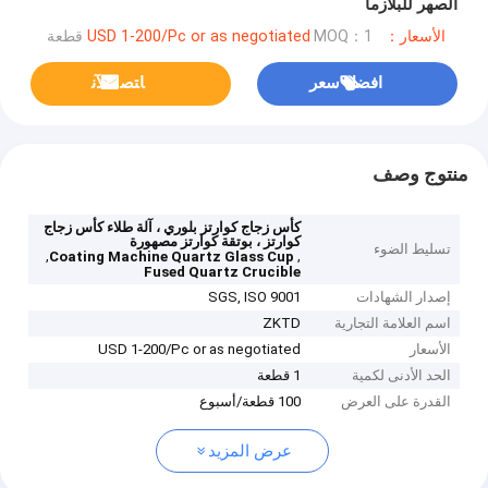
الصهر للبلازما
الأسعار：USD 1-200/Pc or as negotiated
MOQ：1 قطعة
افضل سعر
ﺎﺘﺼﻟ ﺍﻶﻧ
منتوج وصف
كأس زجاج كوارتز بلوري ، آلة طلاء كأس زجاج
كوارتز ، بوتقة كوارتز مصهورة
تسليط الضوء
,
,
Coating Machine Quartz Glass Cup
Fused Quartz Crucible
إصدار الشهادات
SGS, ISO 9001
اسم العلامة التجارية
ZKTD
الأسعار
USD 1-200/Pc or as negotiated
الحد الأدنى لكمية
1 قطعة
القدرة على العرض
100 قطعة/أسبوع
عرض المزيد