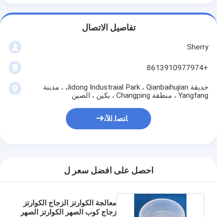
تفاصيل الاتصال
Sherry
+8613910977974
حديقة Jidong Industraial Park ، Qianbaihujian ، مدينة
Yangfang ، منطقة Changping ، بكين ، الصين
ﺎﺘﺼﻟ ﺍﻶﻧ
احصل على افضل سعر ل
معالجة الكوارتز الزجاج الكوارتز
زجاج كوب الصهر الكوارتز الصهر