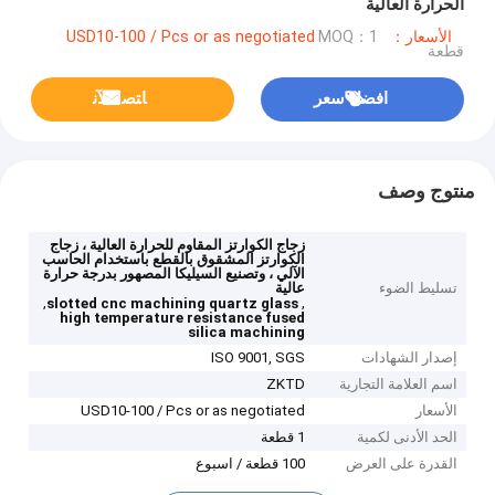
الحرارة العالية
الأسعار：USD10-100 / Pcs or as negotiated
MOQ：1
قطعة
افضل سعر
ﺎﺘﺼﻟ ﺍﻶﻧ
منتوج وصف
زجاج الكوارتز المقاوم للحرارة العالية ، زجاج
الكوارتز المشقوق بالقطع باستخدام الحاسب
الآلي ، وتصنيع السيليكا المصهور بدرجة حرارة
تسليط الضوء
عالية
,
,
slotted cnc machining quartz glass
high temperature resistance fused
silica machining
إصدار الشهادات
ISO 9001, SGS
اسم العلامة التجارية
ZKTD
الأسعار
USD10-100 / Pcs or as negotiated
الحد الأدنى لكمية
1 قطعة
القدرة على العرض
100 قطعة / اسبوع