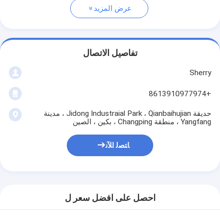
عرض المزيد
تفاصيل الاتصال
Sherry
+8613910977974
حديقة Jidong Industraial Park ، Qianbaihujian ، مدينة
Yangfang ، منطقة Changping ، بكين ، الصين
ﺎﺘﺼﻟ ﺍﻶﻧ
احصل على افضل سعر ل