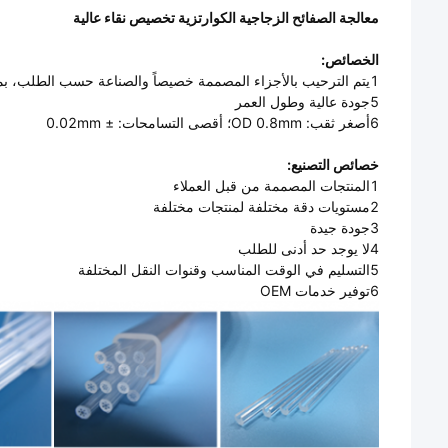
معالجة الصفائح الزجاجية الكوارتزية تخصيص نقاء عالية
الخصائص:
1يتم الترحيب بالأجزاء المصممة خصيصاً والصناعة حسب الطلب، بما في ذلك جودة السطح والسطحية والخامة.
5جودة عالية وطول العمر
6أصغر ثقب: OD 0.8mm؛ أقصى التسامحات: ± 0.02mm
خصائص التصنيع:
1المنتجات المصممة من قبل العملاء
2مستويات دقة مختلفة لمنتجات مختلفة
3جودة جيدة
4لا يوجد حد أدنى للطلب
5التسليم في الوقت المناسب وقنوات النقل المختلفة
6توفير خدمات OEM