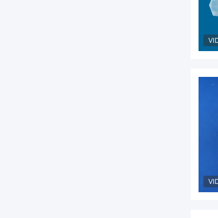
VI
VI