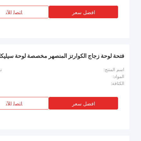
افضل سعر
ﺎﺘﺼﻟ ﺍﻶﻧ
فتحة لوحة زجاج الكوارتز المنصهر مخصصة لوحة سيليكا
اسم المنتج:
ت
المواد:
الكثافة:
افضل سعر
ﺎﺘﺼﻟ ﺍﻶﻧ