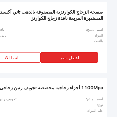
صفيحة الزجاج الكوارتزية المصفوفة بالذهب ثاني أكسيد 
المستديرة المربعة نافذة زجاج الكوارتز
اسم المنتج:
ناف
المواد:
ثاني 
بالقطع:
افضل سعر
ﺎﺘﺼﻟ ﺍﻶﻧ
1100Mpa أجزاء زجاجية مخصصة تجويف رنين زجاجي كوارتز لتجربة ختم الفراغ
اسم المنتج:
تجويف رنين 
نوع:
علم المواد: