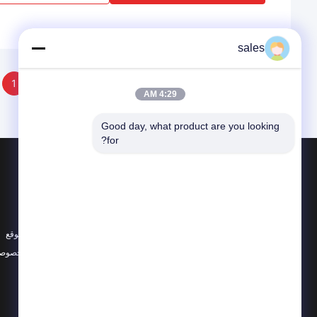
sales
1
4:29 AM
Good day, what product are you looking 
for?
المنتجات
حول
زجاج الكوارتز البصري
أخبار
تصنيع زجاج الكوارتز
الحالات
أنبوب زجاج الكوارتز
خريطة الموقع
جميع الفئات
سياسة الخصوصي