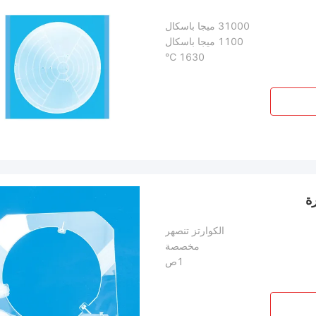
31000 ميجا باسكال
1100 ميجا باسكال
1630 ℃
ة
الكوارتز تنصهر
مخصصة
1ص