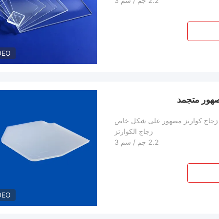
2.2 جم / سم 3
DEO
صهور متجمد
زجاج كوارتز مصهور على شكل خاص
زجاج الكوارتز
2.2 جم / سم 3
DEO