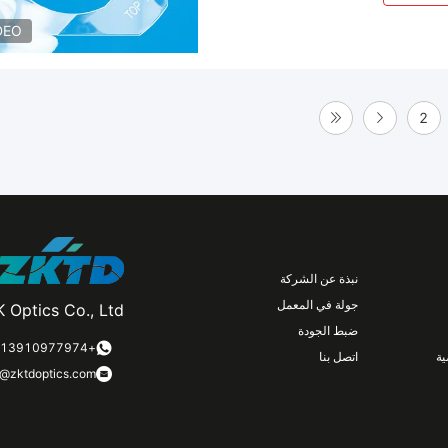
DEO
2
نبذة عن الشركة
جولة في المعمل
 Optics Co., Ltd.
ضبط الجودة
+8613910977974
ة
اتصل بنا
n@zktdoptics.com