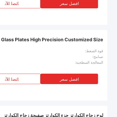
افضل سعر
ﺎﺘﺼﻟ ﺍﻶﻧ
 Glass Plates High Precision Customized Size
قوة الضغط:
تسامح:
المعالجة السطحية:
افضل سعر
ﺎﺘﺼﻟ ﺍﻶﻧ
لوح زجاج الكوارتز جزء الكوارتز صفيحة زجاج الكوارتز