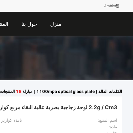
Arabic
منزل
حول بنا
المن
الكلمات الدالة [ 1100mpa optical glass plate ] مباراة
18
المنتجات.
2.2g / Cm3 لوحة زجاجية بصرية عالية النقاء مربع كوارتز نافذة بصرية
اسم المنتج:
نافذة كوارتز 
مادة: