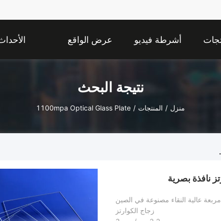
تجات
أشرطة فيديو
عرض الواقع
الأحداث
الافتراضي
نتيجة البحث
منزل
/
المنتجات
/
1100mpa Optical Glass Plate
مربعة عالية النقاء مصنوعة في الصين
زجاج الكوارتز