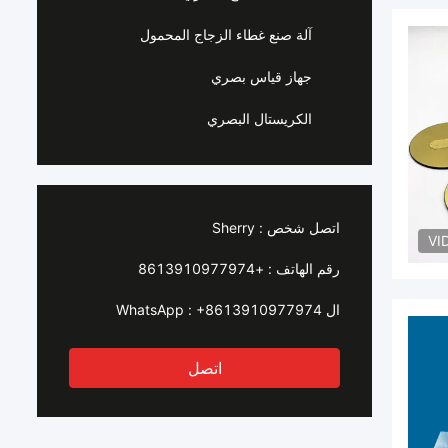
آلة صنع غطاء الزجاج المحمول
جهاز قياس بصري
الكريستال البصري
اتصل شخص :
Sherry
VI
رقم الهاتف :
+8613910977974
ال WhatsApp :
+8613910977974
اتصل