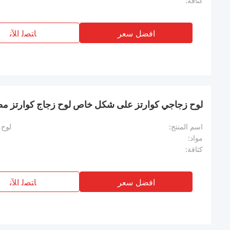
كثافة:
افضل سعر
ﺎﺘﺼﻟ ﺍﻶﻧ
لوح زجاجي كوارتز على شكل خاص لوح زجاج كوارتز م
اسم المنتج:
لوح 
مواد:
كثافة:
افضل سعر
ﺎﺘﺼﻟ ﺍﻶﻧ