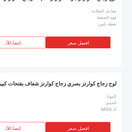
معامل الصلابة:
قوة الضغط:
نقطة تليين:
افضل سعر
ﺎﺘﺼﻟ ﺍﻶﻧ
لوح زجاج كوارتز بصري زجاج كوارتز شفاف بفتحات كبير
المواد:
الحجم:
الـ MOQ:
افضل سعر
ﺎﺘﺼﻟ ﺍﻶﻧ