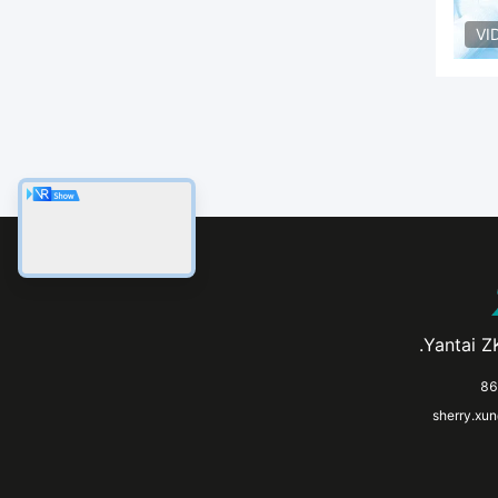
VI
Yantai ZK
sherry.xu