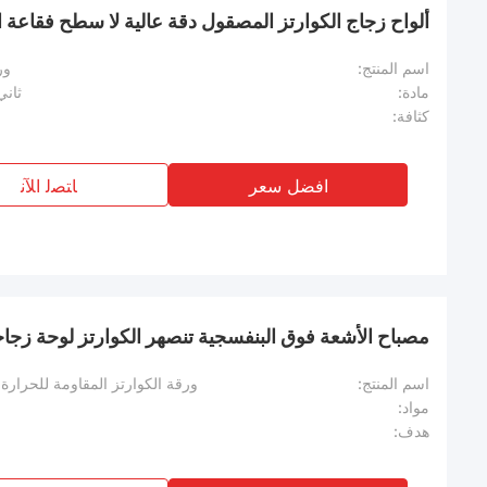
ألواح زجاج الكوارتز المصقول دقة عالية لا سطح فقاعة ا
اسم المنتج:
ور
مادة:
ثاني
كثافة:
افضل سعر
ﺎﺘﺼﻟ ﺍﻶﻧ
مصباح الأشعة فوق البنفسجية تنصهر الكوارتز لوحة زجا
اسم المنتج:
ورقة الكوارتز المقاومة للحرار
مواد:
هدف: