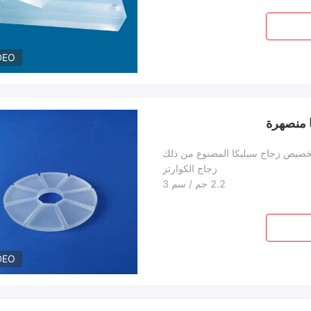
DEO
 منصهرة
خصيص زجاج سيليكا المصنوع من ذلك
زجاج الكوارتز
2.2 جم / سم 3
DEO