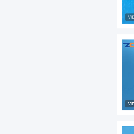
VI
VI