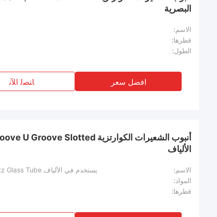
البصرية
الاسم:
قطرها:
الطول:
افضل سعر
ﺎﺘﺼﻟ ﺍﻶﻧ
الألياف
الاسم:
يستخدم في الألياف v Groove U Groove Slotted Quartz Glass Tube
المواد:
قطرها: