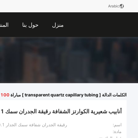
Arabic
منزل
حول بنا
المن
الكلمات الدالة [ transparent quartz capillary tubing ] مباراة
100
ا
أنابيب شعيرية الكوارتز الشفافة رقيقة الجدران سمك 0.1 مم
اسم:
رقيقة الجدران شفافة سمك الجدار 0.1 مم الكوارتز الزجاج الأنبوب الشعري
مادة: