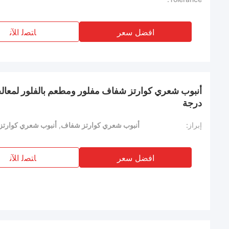
افضل سعر
ﺎﺘﺼﻟ ﺍﻶﻧ
درجة
إبراز:
أنبوب شعري كوارتز شفاف
,
أنبوب شعري كوارت
افضل سعر
ﺎﺘﺼﻟ ﺍﻶﻧ