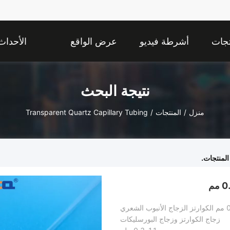
تجات
أشرطة فيديو
عرض الواقع
الأحداث
الافتراضي
نتيجة البحث
منزل
/
المنتجات
/
Transparent Quartz Capillary Tubing
لمنتجات.
زجاج الكوارتز وزجاج البورسليكات