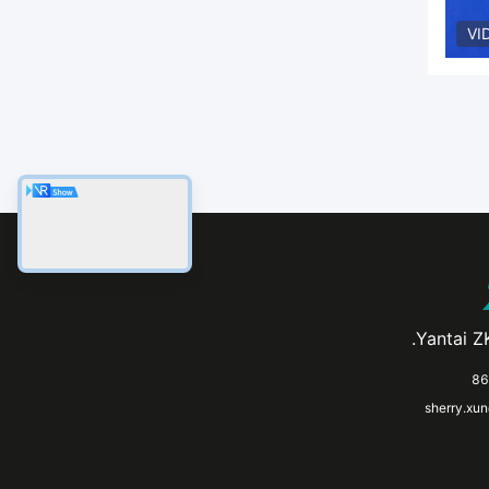
VI
Yantai ZK
sherry.xu