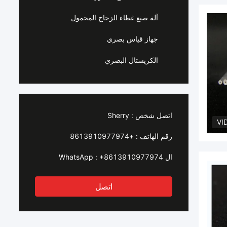
آلة صنع غطاء الزجاج المحمول
جهاز قياس بصري
الكريستال البصري
اتصل شخص :
Sherry
VI
رقم الهاتف :
+8613910977974
ال WhatsApp :
+8613910977974
اتصل