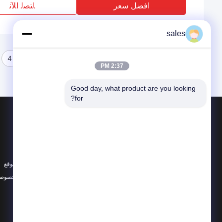
افضل سعر
ﺎﺘﺼﻟ ﺍﻶﻧ
sales
4
3
2
1
2:37 PM
Good day, what product are you looking 
for?
المنتجات
حول
زجاج الكوارتز البصري
أخبار
تصنيع زجاج الكوارتز
الحالات
أنبوب زجاج الكوارتز
خريطة الموقع
جميع الفئات
سياسة الخصوصي