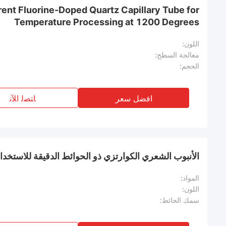
rent Fluorine-Doped Quartz Capillary Tube for
Temperature Processing at 1200 Degrees
اللون:
معالجة السطح:
الحجم:
افضل سعر
ﺎﺘﺼﻟ ﺍﻶﻧ
الأنبوب الشعري الكوارتزي ذو الحوائط الدقيقة للاستخدا
المواد:
اللون:
سمك الحائط: