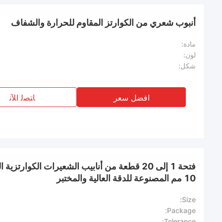
أنبوب شعري من الكوارتز المقاوم للحرارة والشفاف
مادة:
لون:
شكل:
افضل سعر
ﺎﺘﺼﻟ ﺍﻶﻧ
10 مم المصنوعة للدقة العالية والمختبر
Size:
Package:
Tolerance: