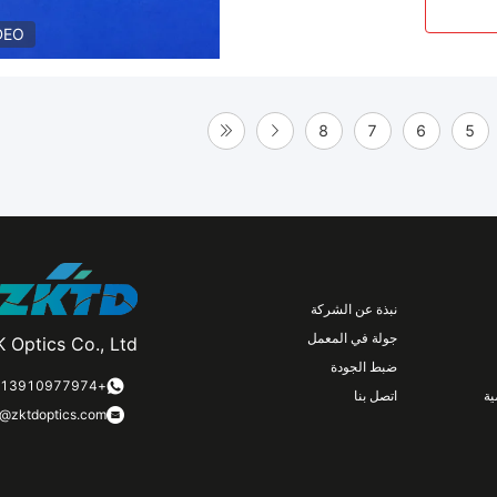
DEO
8
7
6
5
نبذة عن الشركة
جولة في المعمل
 Optics Co., Ltd.
ضبط الجودة
+8613910977974
ة
اتصل بنا
n@zktdoptics.com