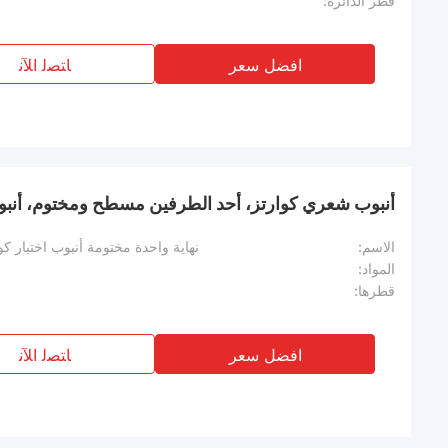
قطر الدائرة:
افضل سعر
ﺎﺘﺼﻟ ﺍﻶﻧ
أنبوب شعري كوارتز، أحد الطرفين مسطح ومختوم، أنبو
الاسم:
نهاية واحدة مختومة أنبوب اختبار كو
المواد:
قطرها:
افضل سعر
ﺎﺘﺼﻟ ﺍﻶﻧ