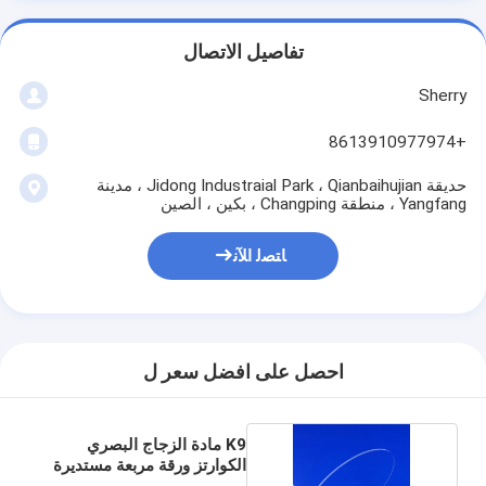
تفاصيل الاتصال
Sherry
+8613910977974
حديقة Jidong Industraial Park ، Qianbaihujian ، مدينة
Yangfang ، منطقة Changping ، بكين ، الصين
ﺎﺘﺼﻟ ﺍﻶﻧ
احصل على افضل سعر ل
K9 مادة الزجاج البصري
الكوارتز ورقة مربعة مستديرة
مصقولة