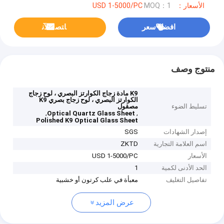
الأسعار：USD 1-5000/PC
MOQ：1
افضل سعر
ﺎﺘﺼﻟ ﺍﻶﻧ
منتوج وصف
K9 مادة زجاج الكوارتز البصري ، لوح زجاج
الكوارتز البصري ، لوح زجاج بصري K9
تسليط الضوء
مصقول
,
,
Optical Quartz Glass Sheet
Polished K9 Optical Glass Sheet
إصدار الشهادات
SGS
اسم العلامة التجارية
ZKTD
الأسعار
USD 1-5000/PC
الحد الأدنى لكمية
1
تفاصيل التغليف
معبأة في علب كرتون أو خشبية
عرض المزيد