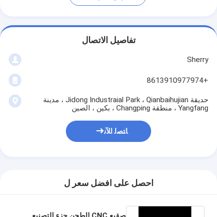
تفاصيل الاتصال
Sherry
+8613910977974
حديقة Jidong Industraial Park ، Qianbaihujian ، مدينة
Yangfang ، منطقة Changping ، بكين ، الصين
ﺎﺘﺼﻟ ﺍﻶﻧ
احصل على افضل سعر ل
صقيع CNC الطحن جزء التصنيع