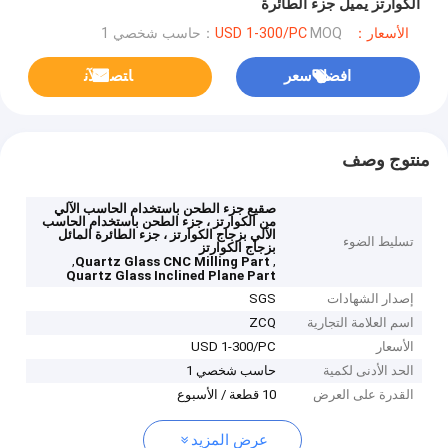
الكوارتز يميل جزء الطائرة
الأسعار：USD 1-300/PC
MOQ：حاسب شخصي 1
افضل سعر
ﺎﺘﺼﻟ ﺍﻶﻧ
منتوج وصف
صقيع جزء الطحن باستخدام الحاسب الآلي
من الكوارتز ، جزء الطحن باستخدام الحاسب
الآلي بزجاج الكوارتز ، جزء الطائرة المائل
تسليط الضوء
بزجاج الكوارتز
,
,
Quartz Glass CNC Milling Part
Quartz Glass Inclined Plane Part
إصدار الشهادات
SGS
اسم العلامة التجارية
ZCQ
الأسعار
USD 1-300/PC
الحد الأدنى لكمية
حاسب شخصي 1
القدرة على العرض
10 قطعة / الأسبوع
عرض المزيد