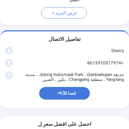
عرض المزيد
تفاصيل الاتصال
Sherry
+8613910977974
حديقة Jidong Industraial Park ، Qianbaihujian ، مدينة
Yangfang ، منطقة Changping ، بكين ، الصين
ﺎﺘﺼﻟ ﺍﻶﻧ
احصل على افضل سعر ل