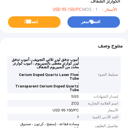
الكوارتز الشفاف
الأسعار：USD 95-150/PC
MOQ：1
افضل سعر
ﺎﺘﺼﻟ ﺍﻶﻧ
منتوج وصف
أنبوب تدفق ليزر ثلاثي التجويف ، أنبوب تدفق
ليزر كوارتز مغطى بالسيريوم ، أنبوب كوارتز
مخدد من السيريوم الشفاف
,
تسليط الضوء
Cerium Doped Quartz Laser Flow
Tube
,
Transparent Cerium Doped Quartz
Tube
إصدار الشهادات
SGS
اسم العلامة التجارية
ZCQ
الأسعار
USD 95-150/PC
الحد الأدنى لكمية
1
وسادة فقاعة ، إسفنج ، كرتون ، صندوق
تفاصيل التغليف
خشبي