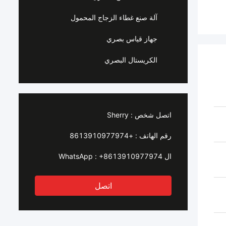
آلة صنع غطاء الزجاج المحمول
جهاز قياس بصري
الكريستال البصري
اتصل شخص :
Sherry
رقم الهاتف :
+8613910977974
ال WhatsApp :
+8613910977974
اتصل