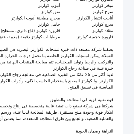
مبخر كوارتز
أنبوب كوارتز
سرج كوارتز
نفق كوارتز
أنابيب انتشار الكوارتز
مخرج مطحنة أنبوب الكوارتز
سرج كوارتز
حامل كوارتز
مقلاة كوارتز
قارورة كوارتز (قاع دائري، مسطح)
قارورة حجمية كوارتز
مرطبانات كوارتز دقيقة (مدببة، عنق
العملاء. يمكن لمنتجات الكوارتز الخاصة بنا تحمل درجات الحرارة الم
والتركيب والربط وتوليد المنحنيات، تتم معالجة المنتجات النهائية من
خبرة غنية في صناعة زجاج الكوارتز
لدينا أكثر من 25 عامًا من الخبرة الصناعية في معالجة 
الكوارتز، والكوارتز المصنع باستخدام الحاسب الآلي، وأدوات الكوارتز
المناسبة في تطبيق المنتج.
قوة تقنية قوية في المعالجة والتطبيق
شركتنا هي شركة تصنيع ذات تقنية عالية متخصصة في إنتاج وتخصيص م
ابتكار قوية وجودة منتج مستقرة. طريقة المعالجة لدينا غنية، ورسم ال
والعملية الصعبة، والجمع بين طرق المعالجة المتعددة، مما يضمن أن 
النزاهة وضمان الجودة