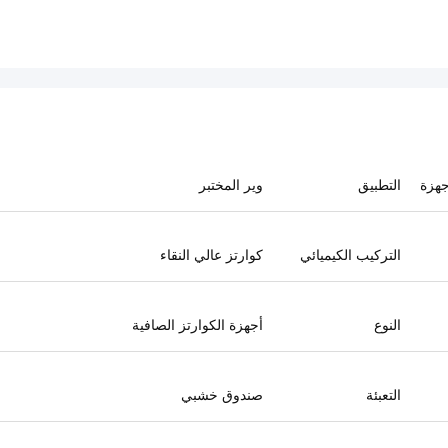
جهزة
التطبيق
وير المختبر
التركيب الكيميائي
كوارتز عالي النقاء
النوع
أجهزة الكوارتز الصافية
التعبئة
صندوق خشبي