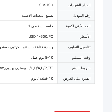
إصدار الشهادات
SGS ISO
رقم الموديل
تصنيع المعدات الأصلية
الحد الأدنى لكمية
حاسب شخصي 1
الأسعار
USD 1-500/PC
تفاصيل التغليف
وسادة فقاعة ، إسفنج ، كرتون ، صن
وقت التسليم
5-10 يوم عمل
شروط الدفع
L/C,D/A,D/P,T/T,ويسترن يونيون,MoneyGram
القدرة على العرض
10 قطعة / يوم