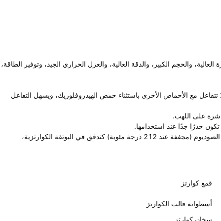
ة العالية، والحجم الكبير، والدقة العالية، والعزل الحراري الجيد، وتوفير الطاقة،
 لا تتفاعل مع الأحماض الأخرى باستثناء حمض الهيدروفلوريك، ويسهل التفاعل
باشرة على اللهب.
كون حذرًا جدًا عند استخدامها.
يمكن استخدام بيسلفات البوتاسيوم (الصوديوم) وثيوكبريتات الصوديوم (مجففة عند 212 درجة مئوية) كتدفق في البوتقة الكوارتزية،
قمع كوارتز
أسطوانة قالب الكوارتز
سخان كوارتز