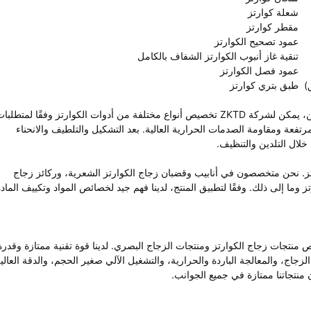
شعلة كوارتز
مقطر كوارتز
عمود تصحيح الكوارتز
تنقية غاز أنبوب الكوارتز الشفاف بالكامل
عمود فصل الكوارتز
)
طبق بتري كوارتز
بصفتنا شركة مصنعة ذات خبرة لمنتجات الكوارتز البصرية في الصين، يمكن لشركة ZKTD تخصيص أنواع مختلفة من أدوات الكوارتز وفقًا لمتطلب
رتفعة ومقاومة الصدمات الحرارية العالية. بعد التشكيل والتلطيف والانحناء
 خلال التلدين والتنظيف.
زجاج الكوارتز. نحن متخصصون في أنابيب وقضبان زجاج الكوارتز الشعرية، وركائز زجاج
 وما إلى ذلك. وفقًا لتطبيق المنتج، لدينا فهم جيد لخصائص المواد وتكييف الماد
نتجات زجاج الكوارتز ومنتجات الزجاج البصري. لدينا قوة تقنية ممتازة وقدرة
زجاج، والمعالجة الباردة والحرارية، والتشغيل الآلي صغير الحجم، والدقة العالي
منتجاتنا ممتازة في جميع الجوانب.