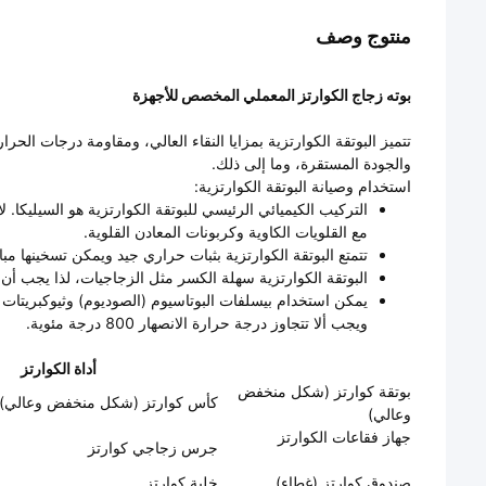
منتوج وصف
بوته زجاج الكوارتز المعملي المخصص للأجهزة
تتميز البوتقة الكوارتزية بمزايا النقاء العالي، ومقاومة درجات الحرار
والجودة المستقرة، وما إلى ذلك.
استخدام وصيانة البوتقة الكوارتزية:
التركيب الكيميائي الرئيسي للبوتقة الكوارتزية هو السيليكا.
مع القلويات الكاوية وكربونات المعادن القلوية.
تتمتع البوتقة الكوارتزية بثبات حراري جيد ويمكن تسخينها م
البوتقة الكوارتزية سهلة الكسر مثل الزجاجيات، لذا يجب أن ت
ويجب ألا تتجاوز درجة حرارة الانصهار 800 درجة مئوية.
أداة الكوارتز
بوتقة كوارتز (شكل منخفض
كأس كوارتز (شكل منخفض وعالي)
وعالي)
جهاز فقاعات الكوارتز
جرس زجاجي كوارتز
صندوق كوارتز (غطاء)
خلية كوارتز