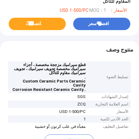
المقاوم للتآكل
الأسعار：USD 1-500/PC
MOQ：1
افضل سعر
ﺎﺘﺼﻟ ﺍﻶﻧ
منتوج وصف
قطع سيراميك مزججة مخصصة ، أجزاء
سيراميك مخصصة تجويف سيراميك ، تجويف
سيراميك مقاوم للتآكل
تسليط الضوء
,
Custom Ceramic Parts Ceramic
Cavity
,
Corrosion Resistant Ceramic Cavity
إصدار الشهادات
SGS
اسم العلامة التجارية
ZCQ
الأسعار
USD 1-500/PC
الحد الأدنى لكمية
1
تفاصيل التغليف
معبأة في علب كرتون أو خشبية