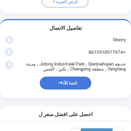
عرض المزيد
تفاصيل الاتصال
Sherry
+8613910977974
حديقة Jidong Industraial Park ، Qianbaihujian ، مدينة
Yangfang ، منطقة Changping ، بكين ، الصين
ﺎﺘﺼﻟ ﺍﻶﻧ
احصل على افضل سعر ل