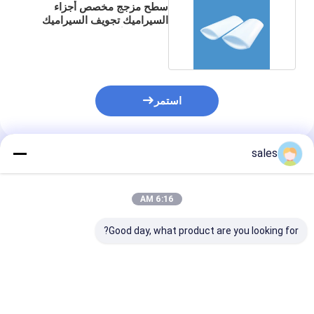
سطح مزجج مخصص أجزاء
السيراميك تجويف السيراميك
المقاوم للتآكل
استمر
sales
المنتجات الموصى بها
6:16 AM
Good day, what product are you looking for?
مثقبة أجزاء السيراميك
Cystom Shape
ized Ceramic
مخصصة الشكل الحلقي
مخصص لأجزاء
ber Solution