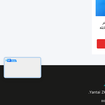
ز
بلة
Yantai ZK
VI