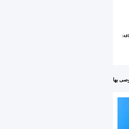
قة:
وصى بها