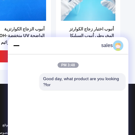
أنبوب اختبار زجاج الكوارتز
أنبوب الزجاج الكوارتزية
المخروطي أنبوب السيليكا
الواضحة UV منخفضة-H
المنصهر للمختبر
لمجال UV القاتل للجراثيم
sales
افضل سعر
افضل سعر
3:48 PM
Good day, what product are you looking 
for?
المنتجات
حول
زجاج الكوارتز البصري
أخبار
تصنيع زجاج الكوارتز
الحالات
أنبوب زجاج الكوارتز
خريطة الموقع
جميع الفئات
سياسة الخصوصي