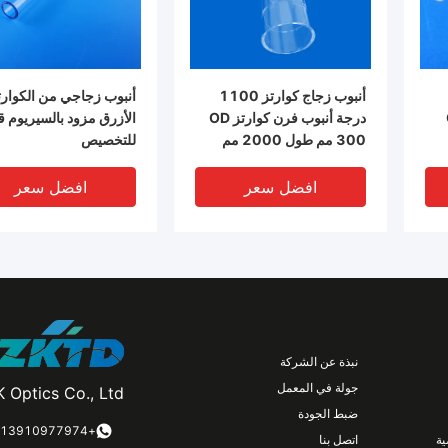
أنبوب زجاج كوارتز 1100
أنبوب زجاجي من الكوارت
O
درجة أنبوب فرن كوارتز OD
الأزرق مزود بالسيريوم قا
300 مم طول 2000 مم
للتخصيص
أنبوب كوارتز بدرجة حرارة
عالية
افضل سعر
افضل سعر
نبذة عن الشركة
جولة في المعمل
 Optics Co., Ltd.
ضبط الجودة
DEO
+8613910977974
ة
اتصل بنا