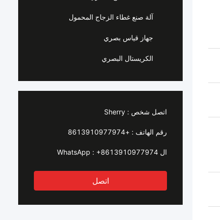
آلة صنع غطاء الزجاج المحمول
جهاز قياس بصري
الكريستال البصري
اتصل شخص :
Sherry
رقم الهاتف :
+8613910977974
ال WhatsApp :
+8613910977974
اتصل