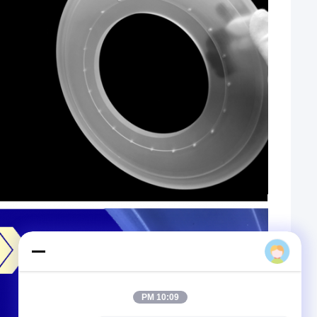
sales
10:09 PM