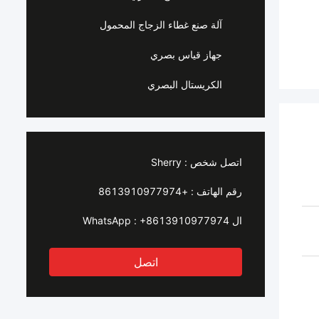
آلة صنع غطاء الزجاج المحمول
جهاز قياس بصري
الكريستال البصري
اتصل شخص :
Sherry
رقم الهاتف :
+8613910977974
ال WhatsApp :
+8613910977974
اتصل