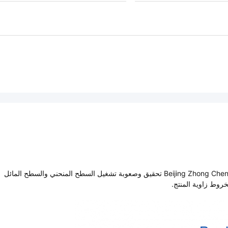
بمساعدة CNC ، يمكن لشركة Beijing Zhong Cheng Quartz Glass Co. ، Ltd (ZCQ) تحقيق وصعوبة تشغيل السطح المنحني والسطح المائل
روط زاوية المنتج.