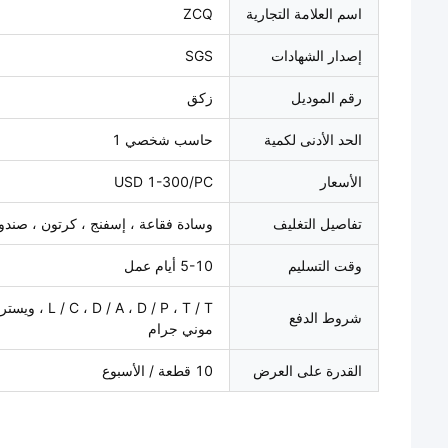
اسم العلامة التجارية
ZCQ
إصدار الشهادات
SGS
رقم الموديل
زكق
الحد الأدنى لكمية
حاسب شخصي 1
الأسعار
USD 1-300/PC
تفاصيل التغليف
وسادة فقاعة ، إسفنج ، كرتون ، صن
وقت التسليم
5-10 أيام عمل
 D / A ، D / P ، T / T
شروط الدفع
موني جرام
القدرة على العرض
10 قطعة / الأسبوع