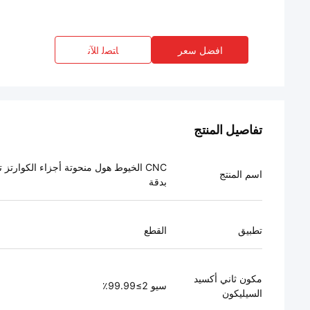
افضل سعر
ﺎﺘﺼﻟ ﺍﻶﻧ
تفاصيل المنتج
CNC الخيوط هول منحوتة أجزاء الكوارتز 
اسم المنتج
بدقة
تطبيق
القطع
مكون ثاني أكسيد
سيو 2≥99.99٪
السيليكون