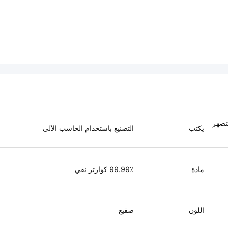
تنصهر
يكتب
التصنيع باستخدام الحاسب الآلي
مادة
99.99٪ كوارتز نقي
اللون
صقيع