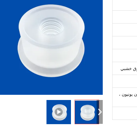
دوق خشبي
L / C ، ، ويسترن يونيون ،