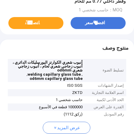
وقطر داخلي 0.77 مم للحام
MOQ：حاسب شخصي 1
افضل سعر
ﺎﺘﺼﻟ ﺍﻶﻧ
منتوج وصف
أنبوب شعري الكوارتز البورسليكات الدائري ،
أنبوب زجاجي شعري لحام ، أنبوب زجاجي
تسليط الضوء
شعري od6mm
,
,
welding capillary glass tube
od6mm capillary glass tube
إصدار الشهادات
ISO SGS
اسم العلامة التجارية
ZKTD
الحد الأدنى لكمية
حاسب شخصي 1
القدرة على العرض
1000000 قطعة في الأسبوع
رقم الموديل
(زكق 1112)
عرض المزيد