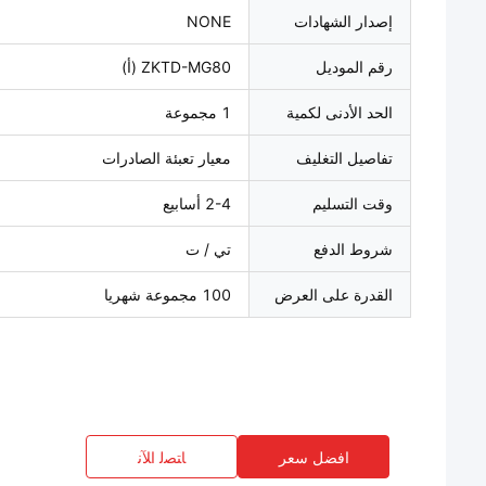
إصدار الشهادات
NONE
رقم الموديل
ZKTD-MG80 (أ)
الحد الأدنى لكمية
1 مجموعة
تفاصيل التغليف
معيار تعبئة الصادرات
وقت التسليم
2-4 أسابيع
شروط الدفع
تي / ت
القدرة على العرض
100 مجموعة شهريا
افضل سعر
ﺎﺘﺼﻟ ﺍﻶﻧ