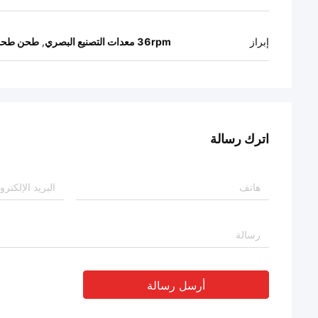
إبراز
36rpm معدات التصنيع البصري
,
طحن طحن 
اترك رسالة
أرسل رسالة