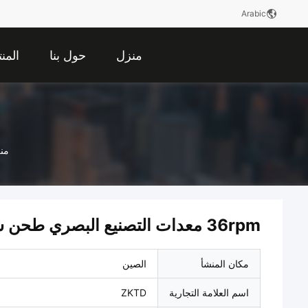
Arabic
منزل
حول بنا
المن
من
36rpm معدات التصنيع البصري طحن سطح كروي
مكان المنشأ
الصين
اسم العلامة التجارية
ZKTD