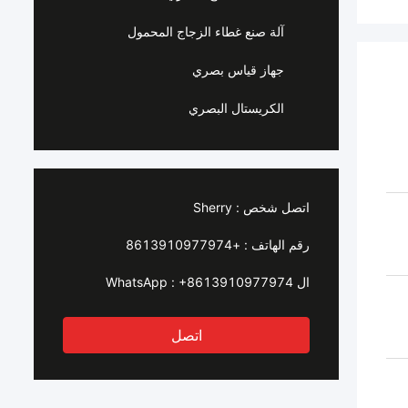
آلة صنع غطاء الزجاج المحمول
جهاز قياس بصري
الكريستال البصري
اتصل شخص :
Sherry
رقم الهاتف :
+8613910977974
ال WhatsApp :
+8613910977974
اتصل