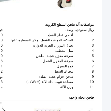
مواصفات آلة طحن السطح الكروية
ريال سعودى.
وصف
قي
1
أقصى قطر للقطع
 80
2
السكتة الدماغية الشغل يمكن السيطرة عليها
70 م
3
نطاق الدوران للعربة الدوارة
0 ～ 45 درجة
4
ميل الشطب
0 ～ 45 درجة
5
سرعة مغزل عجلة الطحن
1000
6
سرعة المغزل الشغل
0-36 دورة في ال
7
قوة المغزل
1.1 كيلو وا
8
محرك الشغل
0.12 كيل
9
طحن حزام عجلة القيادة
نوع 55
10
مساحة تثبيت أداة الآلة (LxWxH)
1.3 × 1.0 × 
11
وزن الآلة
حوال
طحن عجلة واجهة