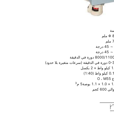
مة
Φ ملم
لم
8000/1 دورة في الدقيقة
دقيقة (سرعات متغيرة بلا حدود)
ط × 2 بكسل
و واط (1:40)
O ، M
3
1.1 بوصة5 م
ي 600 كجم