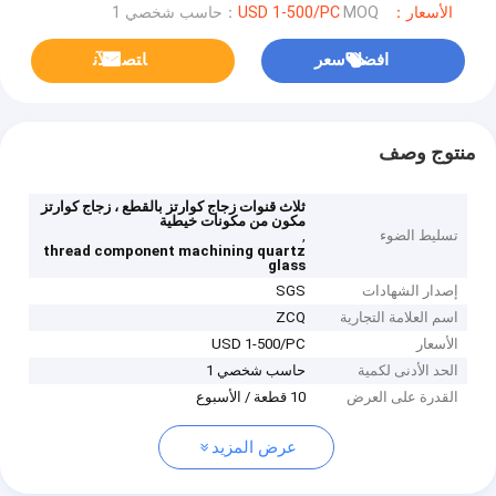
الأسعار：USD 1-500/PC
MOQ：حاسب شخصي 1
افضل سعر
ﺎﺘﺼﻟ ﺍﻶﻧ
منتوج وصف
ثلاث قنوات زجاج كوارتز بالقطع ، زجاج كوارتز
مكون من مكونات خيطية
تسليط الضوء
,
thread component machining quartz
glass
إصدار الشهادات
SGS
اسم العلامة التجارية
ZCQ
الأسعار
USD 1-500/PC
الحد الأدنى لكمية
حاسب شخصي 1
القدرة على العرض
10 قطعة / الأسبوع
عرض المزيد