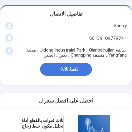
تفاصيل الاتصال
Sherry
+8613910977974
حديقة Jidong Industraial Park ، Qianbaihujian ، مدينة
Yangfang ، منطقة Changping ، بكين ، الصين
ﺎﺘﺼﻟ ﺍﻶﻧ
احصل على افضل سعر ل
ثلاث قنوات بالقطع أداة
تحليل مكون خيط زجاج
الكوارتز