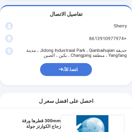
تفاصيل الاتصال
Sherry
+8613910977974
حديقة Jidong Industraial Park ، Qianbaihujian ، مدينة
Yangfang ، منطقة Changping ، بكين ، الصين
ﺎﺘﺼﻟ ﺍﻶﻧ
احصل على افضل سعر ل
300mm قطرها ورقة
زجاج الكوارتز جولة
مشقوق