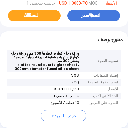
الأسعار：USD 1-3000/PC
MOQ：حاسب شخصي 1
افضل سعر
ﺎﺘﺼﻟ ﺍﻶﻧ
منتوج وصف
ورقة زجاج كوارتز قطرها 300 مم ، ورقة زجاج
كوارتز دائرية مشقوقة ، ورقة سيليكا مدمجة
تسليط الضوء
بقطر 300 مم
,
,
slotted round quartz glass sheet
300mm diameter fused silica sheet
إصدار الشهادات
SGS
اسم العلامة التجارية
ZCQ
الأسعار
USD 1-3000/PC
الحد الأدنى لكمية
حاسب شخصي 1
القدرة على العرض
10 قطعة / الأسبوع
عرض المزيد