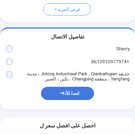
عرض المزيد
تفاصيل الاتصال
Sherry
+8613910977974
حديقة Jidong Industraial Park ، Qianbaihujian ، مدينة
Yangfang ، منطقة Changping ، بكين ، الصين
ﺎﺘﺼﻟ ﺍﻶﻧ
احصل على افضل سعر ل