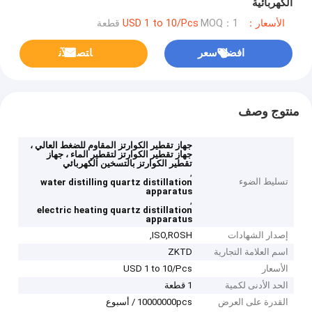
الكهربائية
الأسعار：USD 1 to 10/Pcs
MOQ：1 قطعة
افضل سعر
ﺎﺘﺼﻟ ﺍﻶﻧ
منتوج وصف
جهاز تقطير الكوارتز المقاوم للضغط العالي ،
جهاز تقطير الكوارتز لتقطير الماء ، جهاز
تقطير الكوارتز بالتسخين الكهربائي
,
تسليط الضوء
water distilling quartz distillation
apparatus
,
electric heating quartz distillation
apparatus
إصدار الشهادات
ISO,ROSH,
اسم العلامة التجارية
ZKTD
الأسعار
USD 1 to 10/Pcs
الحد الأدنى لكمية
1 قطعة
القدرة على العرض
10000000pcs / أسبوع