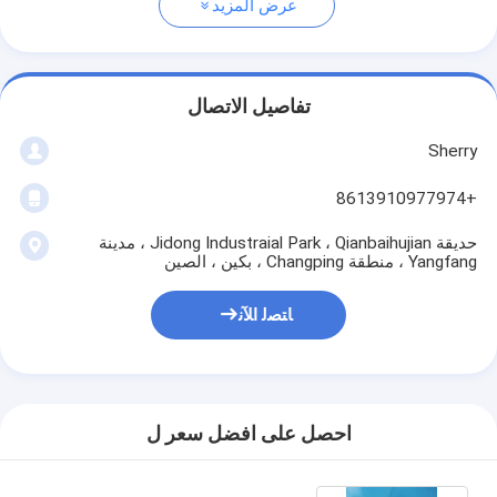
عرض المزيد
تفاصيل الاتصال
Sherry
+8613910977974
حديقة Jidong Industraial Park ، Qianbaihujian ، مدينة
Yangfang ، منطقة Changping ، بكين ، الصين
ﺎﺘﺼﻟ ﺍﻶﻧ
احصل على افضل سعر ل