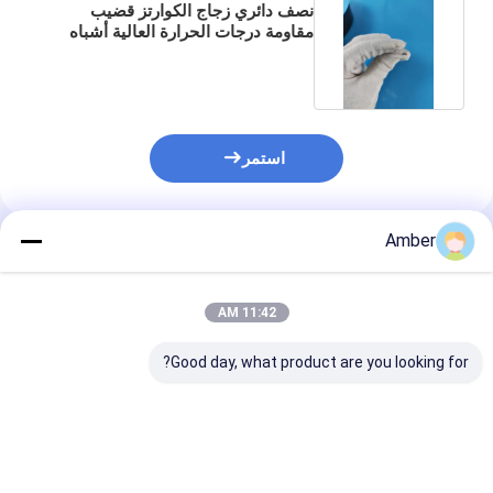
نصف دائري زجاج الكوارتز قضيب
مقاومة درجات الحرارة العالية أشباه
الموصلات شفافة
استمر
Amber
المنتجات الموصى بها
11:42 AM
Good day, what product are you looking for?
الصلبة الكوارتز العصا
خندق نصف دائري قاع
قضيب زجاجي كوا
الشعرية مربع
الكوارتز المذاب 4 × 3.6
دائري شفاف