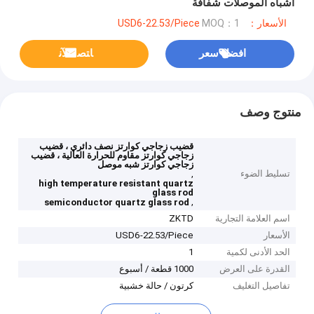
أشباه الموصلات شفافة
الأسعار：USD6-22.53/Piece
MOQ：1
افضل سعر
ﺎﺘﺼﻟ ﺍﻶﻧ
منتوج وصف
قضيب زجاجي كوارتز نصف دائري ، قضيب
زجاجي كوارتز مقاوم للحرارة العالية ، قضيب
زجاجي كوارتز شبه موصل
تسليط الضوء
,
high temperature resistant quartz
glass rod
,
semiconductor quartz glass rod
اسم العلامة التجارية
ZKTD
الأسعار
USD6-22.53/Piece
الحد الأدنى لكمية
1
القدرة على العرض
1000 قطعة / أسبوع
تفاصيل التغليف
كرتون / حالة خشبية