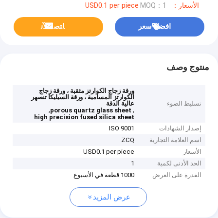
الأسعار：USD0.1 per piece
MOQ：1
افضل سعر
ﺎﺘﺼﻟ ﺍﻶﻧ
منتوج وصف
ورقة زجاج الكوارتز مثقبة ، ورقة زجاج
الكوارتز المسامية ، ورقة السيليكا تنصهر
تسليط الضوء
عالية الدقة
,
,
porous quartz glass sheet
high precision fused silica sheet
إصدار الشهادات
ISO 9001
اسم العلامة التجارية
ZCQ
الأسعار
USD0.1 per piece
الحد الأدنى لكمية
1
القدرة على العرض
1000 قطعة في الأسبوع
عرض المزيد