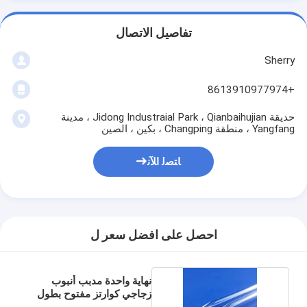
تفاصيل الاتصال
Sherry
+8613910977974
حديقة Jidong Industraial Park ، Qianbaihujian ، مدينة
Yangfang ، منطقة Changping ، بكين ، الصين
ﺎﺘﺼﻟ ﺍﻶﻧ
احصل على افضل سعر ل
نهاية واحدة مدبب أنبوب
زجاجي كوارتز مفتوح بطول
10 مم