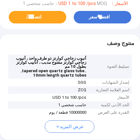
الأسعار：USD 1 to 100 /pcs
MOQ：حاسب شخصي 1
افضل سعر
ﺎﺘﺼﻟ ﺍﻶﻧ
منتوج وصف
أنبوب زجاجي كوارتز ذو طرف واحد ، أنبوب
زجاجي كوارتز مفتوح مدبب ، أنابيب كوارتز
تسليط الضوء
بطول 10 مم
,
,
tapered open quartz glass tube
10mm length quartz tubes
إصدار الشهادات
SGS
اسم العلامة التجارية
ZCQ
الأسعار
USD 1 to 100 /pcs
الحد الأدنى لكمية
حاسب شخصي 1
القدرة على العرض
10000000 قطعة / يوم
عرض المزيد