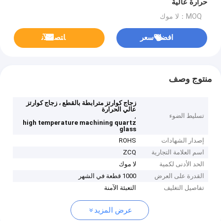
حرارة عالية
MOQ：لا موك
افضل سعر
ﺎﺘﺼﻟ ﺍﻶﻧ
منتوج وصف
زجاج كوارتز مترابطة بالقطع ، زجاج كوارتز
عالي الحرارة
تسليط الضوء
,
high temperature machining quartz
glass
إصدار الشهادات
ROHS
اسم العلامة التجارية
ZCQ
الحد الأدنى لكمية
لا موك
القدرة على العرض
1000 قطعة في الشهر
تفاصيل التغليف
التعبئة الآمنة
عرض المزيد