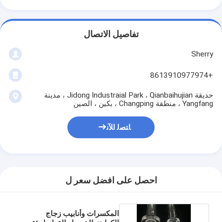
تفاصيل الاتصال
Sherry
+8613910977974
حديقة Jidong Industraial Park ، Qianbaihujian ، مدينة
Yangfang ، منطقة Changping ، بكين ، الصين
ﺎﺘﺼﻟ ﺍﻶﻧ
احصل على افضل سعر ل
المكسرات وأنابيب زجاج