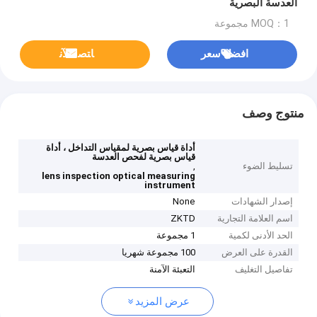
العدسة البصرية
MOQ：1 مجموعة
افضل سعر
ﺎﺘﺼﻟ ﺍﻶﻧ
منتوج وصف
أداة قياس بصرية لمقياس التداخل ، أداة
قياس بصرية لفحص العدسة
تسليط الضوء
,
lens inspection optical measuring
instrument
إصدار الشهادات
None
اسم العلامة التجارية
ZKTD
الحد الأدنى لكمية
1 مجموعة
القدرة على العرض
100 مجموعة شهريا
تفاصيل التغليف
التعبئة الآمنة
عرض المزيد