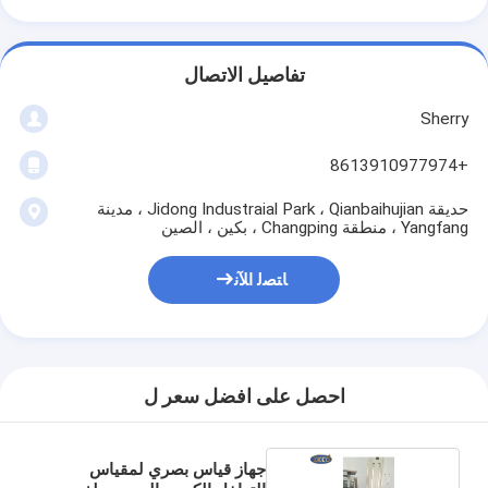
تفاصيل الاتصال
Sherry
+8613910977974
حديقة Jidong Industraial Park ، Qianbaihujian ، مدينة
Yangfang ، منطقة Changping ، بكين ، الصين
ﺎﺘﺼﻟ ﺍﻶﻧ
احصل على افضل سعر ل
جهاز قياس بصري لمقياس