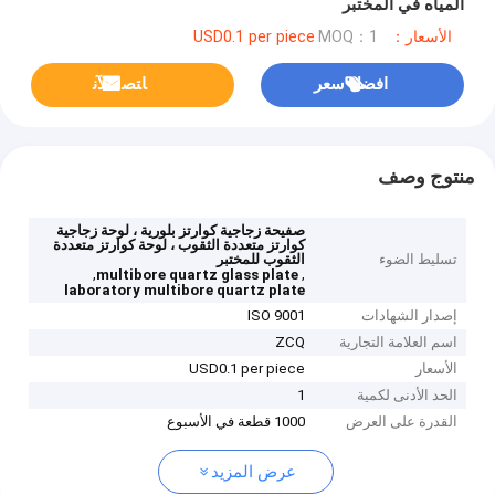
المياه في المختبر
الأسعار：USD0.1 per piece
MOQ：1
افضل سعر
ﺎﺘﺼﻟ ﺍﻶﻧ
منتوج وصف
صفيحة زجاجية كوارتز بلورية ، لوحة زجاجية
كوارتز متعددة الثقوب ، لوحة كوارتز متعددة
تسليط الضوء
الثقوب للمختبر
,
,
multibore quartz glass plate
laboratory multibore quartz plate
إصدار الشهادات
ISO 9001
اسم العلامة التجارية
ZCQ
الأسعار
USD0.1 per piece
الحد الأدنى لكمية
1
القدرة على العرض
1000 قطعة في الأسبوع
عرض المزيد