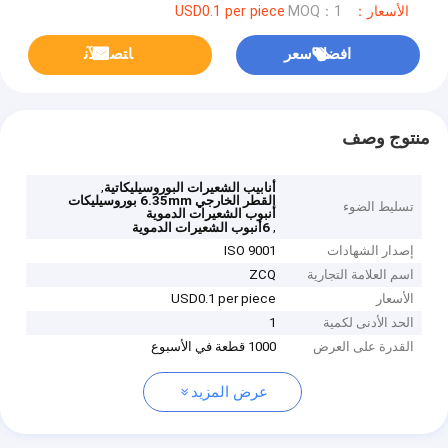
الأسعار：USD0.1 per piece
MOQ：1
افضل سعر
ﺎﺘﺼﻟ ﺍﻶﻧ
منتوج وصف
,
أنابيب الشعيرات البوروسيليكاتية
القطر الخارجي 6.35mm بوروسيليكات
تسليط الضوء
أنبوب الشعيرات الدموية
,
6أنبوب الشعيرات الدموية
إصدار الشهادات
ISO 9001
اسم العلامة التجارية
ZCQ
الأسعار
USD0.1 per piece
الحد الأدنى لكمية
1
القدرة على العرض
1000 قطعة في الأسبوع
عرض المزيد