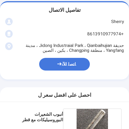
تفاصيل الاتصال
Sherry
+8613910977974
حديقة Jidong Industraial Park ، Qianbaihujian ، مدينة
Yangfang ، منطقة Changping ، بكين ، الصين
ﺎﺘﺼﻟ ﺍﻶﻧ
احصل على افضل سعر ل
أنبوب الشعيرات
البوروسيليكات مع قطر
خارجي 6.35 ملم