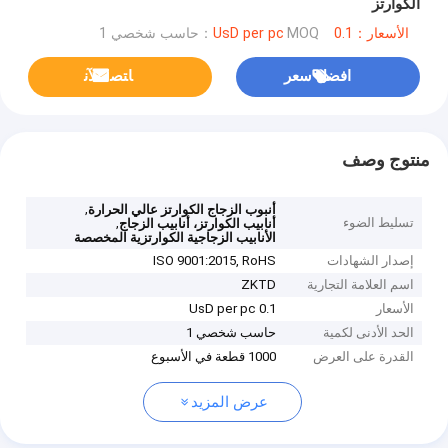
الكوارتز
الأسعار：0.1 UsD per pc
MOQ：حاسب شخصي 1
افضل سعر
ﺎﺘﺼﻟ ﺍﻶﻧ
منتوج وصف
,
أنبوب الزجاج الكوارتز عالي الحرارة
تسليط الضوء
,
أنابيب الكوارتز، أنابيب الزجاج
الأنابيب الزجاجية الكوارتزية المخصصة
إصدار الشهادات
ISO 9001:2015, RoHS
اسم العلامة التجارية
ZKTD
الأسعار
0.1 UsD per pc
الحد الأدنى لكمية
حاسب شخصي 1
القدرة على العرض
1000 قطعة في الأسبوع
عرض المزيد