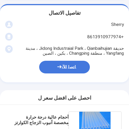
تفاصيل الاتصال
Sherry
+8613910977974
حديقة Jidong Industraial Park ، Qianbaihujian ، مدينة
Yangfang ، منطقة Changping ، بكين ، الصين
ﺎﺘﺼﻟ ﺍﻶﻧ
احصل على افضل سعر ل
أحجام عالية درجة حرارة
مخصصة أنبوب الزجاج الكوارتز
أنبوب الكوارتز