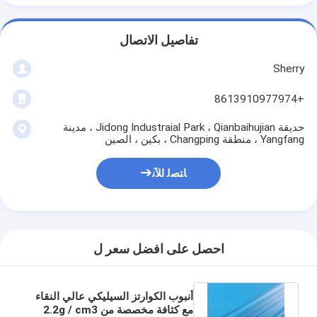
تفاصيل الاتصال
Sherry
+8613910977974
حديقة Jidong Industraial Park ، Qianbaihujian ، مدينة
Yangfang ، منطقة Changping ، بكين ، الصين
ﺎﺘﺼﻟ ﺍﻶﻧ
احصل على افضل سعر ل
أنبوب الكوارتز السيليكي عالي النقاء
مع كثافة مخصصة من 2.2g / cm3