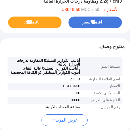
2.2g / cm3 ومقاومة درجات الحرارة العالية
الأسعار：USD10-50
MOQ：50
افضل سعر
ﺎﺘﺼﻟ ﺍﻶﻧ
منتوج وصف
أنابيب الكوارتز السيليكا المقاومة لدرجات
الحرارة العالية
تسليط الضوء
,
,
أنابيب الكوارتز السيليكا عالية النقاء
أنبوب الكوارتز السيليكي ذو الكثافة المخصصة
اسم العلامة التجارية
ZKTD
الأسعار
USD10-50
الحد الأدنى لكمية
50
القدرة على العرض
10000
رقم الموديل
صناعة المعدات الأولية
عرض المزيد