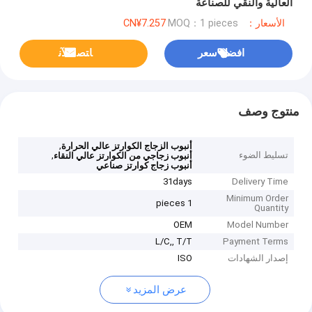
العالية والنقي للصناعة
الأسعار：CN¥7.257
MOQ：1 pieces
افضل سعر
ﺎﺘﺼﻟ ﺍﻶﻧ
منتوج وصف
,
أنبوب الزجاج الكوارتز عالي الحرارة
تسليط الضوء
,
أنبوب زجاجي من الكوارتز عالي النقاء
أنبوب زجاج كوارتز صناعي
31days
Delivery Time
Minimum Order
1 pieces
Quantity
OEM
Model Number
L/C,, T/T
Payment Terms
إصدار الشهادات
ISO
عرض المزيد