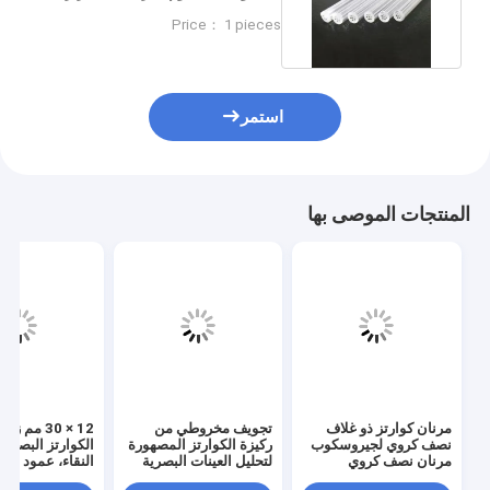
العالية والنقي للصناعة
Price： 1 pieces
استمر
المنتجات الموصى بها
مرنان كوارتز ذو غلاف
تجويف مخروطي من
12 × 30 مم زج
نصف كروي لجيروسكوب
ركيزة الكوارتز المصهورة
الكوارتز البصري
مرنان نصف كروي
لتحليل العينات البصرية
النقاء، عمود ال
مقاوم للحرارة