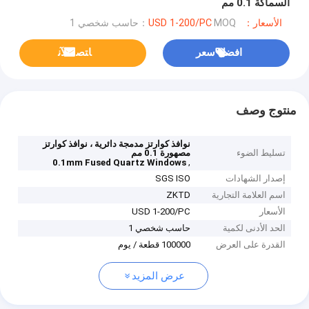
السماكة 0.1 مم
الأسعار：USD 1-200/PC
MOQ：حاسب شخصي 1
افضل سعر
ﺎﺘﺼﻟ ﺍﻶﻧ
منتوج وصف
نوافذ كوارتز مدمجة دائرية ، نوافذ كوارتز
تسليط الضوء
مصهورة 0.1 مم
,
0.1mm Fused Quartz Windows
إصدار الشهادات
SGS ISO
اسم العلامة التجارية
ZKTD
الأسعار
USD 1-200/PC
الحد الأدنى لكمية
حاسب شخصي 1
القدرة على العرض
100000 قطعة / يوم
عرض المزيد