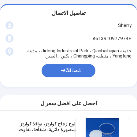
تفاصيل الاتصال
Sherry
+8613910977974
حديقة Jidong Industraial Park ، Qianbaihujian ، مدينة
Yangfang ، منطقة Changping ، بكين ، الصين
ﺎﺘﺼﻟ ﺍﻶﻧ
احصل على افضل سعر ل
لوح زجاج كوارتز، نوافذ كوارتز
منصهرة دائرية، شفافة، تفاوت
السماكة 0.1 مم