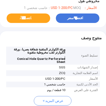
مخروطي هول
الأسعار：USD 1-200/PC
MOQ：حاسب شخصي 1
افضل سعر
ﺎﺘﺼﻟ ﺍﻶﻧ
منتوج وصف
ورقة الكوارتز المثقبة شفافة بصريا ، ورقة
الكوارتز ثقب مخروطية مثقوبة
تسليط الضوء
,
Conical Hole Quartz Perforated
Sheet
إصدار الشهادات
SGS
اسم العلامة التجارية
ZCQ
الأسعار
USD 1-200/PC
الحد الأدنى لكمية
حاسب شخصي 1
القدرة على العرض
10 قطعة / يوم
عرض المزيد