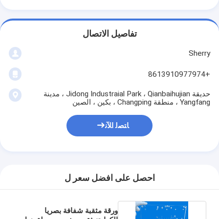
تفاصيل الاتصال
Sherry
+8613910977974
حديقة Jidong Industraial Park ، Qianbaihujian ، مدينة
Yangfang ، منطقة Changping ، بكين ، الصين
ﺎﺘﺼﻟ ﺍﻶﻧ
احصل على افضل سعر ل
ورقة مثقبة شفافة بصريا