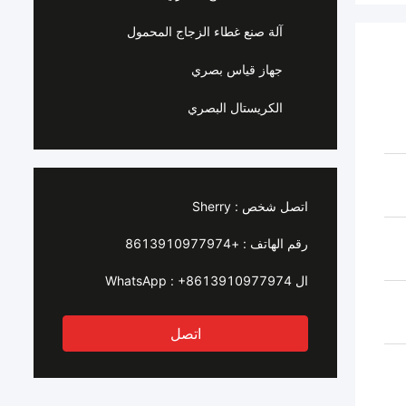
آلة صنع غطاء الزجاج المحمول
جهاز قياس بصري
الكريستال البصري
اتصل شخص :
Sherry
رقم الهاتف :
+8613910977974
ال WhatsApp :
+8613910977974
اتصل