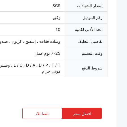
إصدار الشهادات
SGS
رقم الموديل
زكق
الحد الأدنى لكمية
10
تفاصيل التغليف
وسادة فقاعة ، إسفنج ، كرتون ، صن
وقت التسليم
7-25 يوم عمل
 D / A ، D / P ، T / T
شروط الدفع
موني جرام
افضل سعر
ﺎﺘﺼﻟ ﺍﻶﻧ