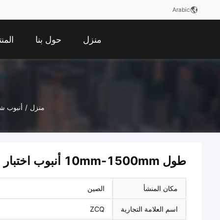
Arabic
منزل
حول بنا
المن
منزل
/
أنبوب ش
طول 10mm-1500mm أنبوب اختبار الكوارتز النقي نهاية واحدة جولة مختومة
مكان المنشأ
الصين
اسم العلامة التجارية
ZCQ