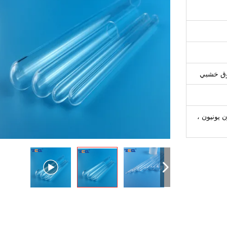
دوق خشبي
L / C ، ، ويسترن يونيون ،