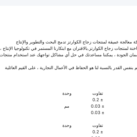
Beijing Zhong Cheng Quartz Glass ) هي شركة معالجة عميقة لمنتجات زجاج الكوارتز تدمج البحث والتطوير والإنتاج
نة لمنتجات زجاج الكوارتز.بالاقتران مع ابتكارنا المستمر في تكنولوجيا الإنتاج ،
ام ضمان الجودة ، يمكننا مساعدتك في حل أي مشاكل تواجهك عند استخدام منتجات
نفس القدر بالنسبة لنا هو الحفاظ في الأعمال التجارية ، على القيم العائلية
تفاوت
وحدة
± 0.2
± 0.03
مم
± 0.03
تفاوت
وحدة
± 0.2