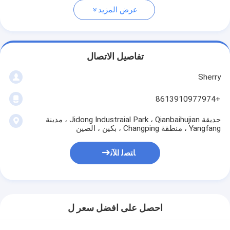
عرض المزيد
تفاصيل الاتصال
Sherry
+8613910977974
حديقة Jidong Industraial Park ، Qianbaihujian ، مدينة
Yangfang ، منطقة Changping ، بكين ، الصين
ﺎﺘﺼﻟ ﺍﻶﻧ
احصل على افضل سعر ل