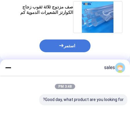
صف مزدوج ثلاثة ثقوب زجاج
الكوارتز الشعيرات الدموية كم
حماية الألياف البصرية
استمر
sales
المنتجات الموصى بها
3:48 PM
Good day, what product are you looking for?
أنبوب شعري كوارتز ذو
أنبوب شعري مثلثي من
أنابيب الكوارتز ا