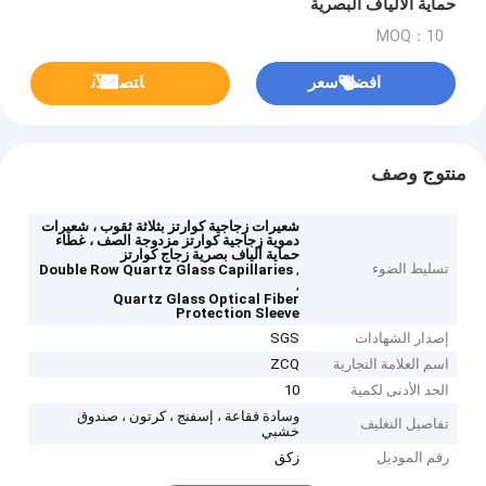
حماية الألياف البصرية
MOQ：10
افضل سعر
ﺎﺘﺼﻟ ﺍﻶﻧ
منتوج وصف
شعيرات زجاجية كوارتز بثلاثة ثقوب ، شعيرات
دموية زجاجية كوارتز مزدوجة الصف ، غطاء
حماية ألياف بصرية زجاج كوارتز
تسليط الضوء
,
Double Row Quartz Glass Capillaries
,
Quartz Glass Optical Fiber
Protection Sleeve
إصدار الشهادات
SGS
اسم العلامة التجارية
ZCQ
الحد الأدنى لكمية
10
وسادة فقاعة ، إسفنج ، كرتون ، صندوق
تفاصيل التغليف
خشبي
رقم الموديل
زكق