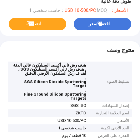
طويل دقة عالية
الأسعار：USD 10-500/PC
MOQ：حاسب شخصي 1
افضل سعر
ﺎﺘﺼﻟ ﺍﻶﻧ
منتوج وصف
هدف رش ثاني أكسيد السيليكون عالي الدقة
، هدف رش ثاني أكسيد السيليكون SGS ،
أهداف رش السليكون الأرضي الدقيق
,
تسليط الضوء
SGS Silicon Dioxide Sputtering
Target
,
Fine Ground Silicon Sputtering
Targets
إصدار الشهادات
SGS ISO
اسم العلامة التجارية
ZKTD
الأسعار
USD 10-500/PC
الحد الأدنى لكمية
حاسب شخصي 1
القدرة على العرض
10 قطعة / يوم