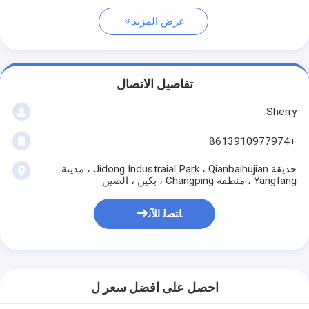
عرض المزيد
تفاصيل الاتصال
Sherry
+8613910977974
حديقة Jidong Industraial Park ، Qianbaihujian ، مدينة
Yangfang ، منطقة Changping ، بكين ، الصين
ﺎﺘﺼﻟ ﺍﻶﻧ
احصل على افضل سعر ل