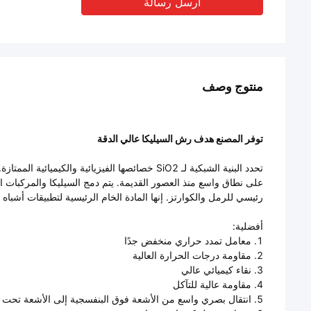
أرسل رسالة
منتوج وصف
توفر المصنع هدف رش السيليكا عالي الدقة
على نطاق واسع منذ العصور القديمة. يتم دمج السيليكا والمركبات ا
رئيسي للرمل والكوارتز. إنها المادة الخام الرئيسية لتطبيقات أشباه
أفضلية:
1. معامل تمدد حراري منخفض جدًا
2. مقاومة درجات الحرارة العالية
3. نقاء كيميائي عالي
4. مقاومة عالية للتآكل
5. انتقال بصري واسع من الأشعة فوق البنفسجية إلى الأشعة تحت الحمراء