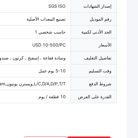
إصدار الشهادات
SGS ISO
رقم الموديل
تصنيع المعدات الأصلية
الحد الأدنى لكمية
حاسب شخصي 1
الأسعار
USD 10-500/PC
تفاصيل التغليف
وسادة فقاعة ، إسفنج ، كرتون ، صن
وقت التسليم
5-10 يوم عمل
شروط الدفع
L/C,D/A,D/P,T/T,ويسترن يونيون,MoneyGram
القدرة على العرض
10 قطعة / يوم