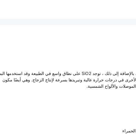
تحدد البنية الشبكية لـ SiO2 خصائصها الفيزيائية والكيميائية الممتازة. بالإضافة إلى ذلك ، توجد SiO2 على نطاق واسع في الطبيعة وقد استخدمه
لأخرى في درجات حرارة عالية وتبريدها بسرعة لإنتاج الزجاج. وهي أيضًا مكون
 الموصلات والألواح الشمسية.