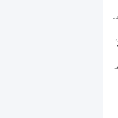
ادة
ة
ة
وف