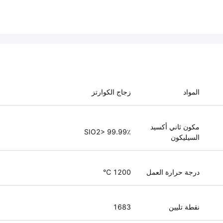
المواد
زجاج الكوارتز
مكون ثاني أكسيد
SIO2> 99.99٪
السيليكون
درجة حرارة العمل
1200 ℃
نقطة تليين
1683