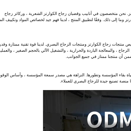
زجاج الكوارتز. نحن متخصصون في أنابيب وقضبان زجاج الكوارتز الشعرية ، وركائز زجاج
تز وما إلى ذلك. وفقًا لتطبيق المنتج ، لدينا فهم جيد لخصائص المواد وتكييف الم
ص منتجات زجاج الكوارتز ومنتجات الزجاج البصري. لدينا قوة تقنية ممتازة وقدر
لزجاج ، والمعالجة الباردة والحرارية ، والتشغيل الآلي بالحجم الصغير ، والعملي
ضمن أن منتجنا ممتاز في جميع الجوانب.
حياة بقاء المؤسسة وتطورها. النزاهة هي مصدر سمعة المؤسسة ، وأساس الوق
 منصة تصنيع جيدة للزجاج البصري للعملاء.