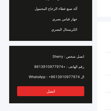
آلة صنع غطاء الزجاج المحمول
جهاز قياس بصري
الكريستال البصري
اتصل شخص :
Sherry
رقم الهاتف :
+8613910977974
ال WhatsApp :
+8613910977974
اتصل