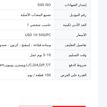
إصدار الشهادات
SGS ISO
رقم الموديل
تصنيع المعدات الأصلية
الحد الأدنى لكمية
حاسب شخصي 1
الأسعار
USD 10-500/PC
تفاصيل التغليف
وسادة فقاعة ، إسفنج ، كرتون ، صن
وقت التسليم
5-10 يوم عمل
شروط الدفع
L/C,D/A,D/P,T/T,ويسترن يونيون,MoneyGram
القدرة على العرض
100 قطعة / يوم