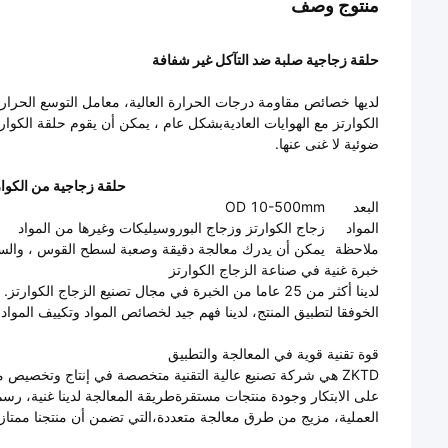
منتوج وصف
حلقة زجاجية صلبة ضد التآكل غير شفافة
لديها خصائص مقاومة درجات الحرارة العالية، معامل التوسع الحرار
الكوارتز مع الهوايات العاديةبشكل عام ، يمكن أن يقوم حلقة الكوا
ضوئية لا غنى عنها.
حلقة زجاجية من الكوار
البعد
OD 10-500mm
المواد
زجاج الكوارتز وزجاج البوروسيليكات وغيرها من المواد
ملاحظة
يمكن أن يدرك معالجة دقيقة وصعبة لسطح القوس ، والسطح 
خبرة غنية في صناعة الزجاج الكوارتز
لدينا أكثر من 25 عاما من الخبرة في مجال تصنيع الزجاج
الخوفقا لتطبيق المنتج، لدينا فهم جيد لخصائص المواد وتكييف المواد
قوة تقنية قوية في المعالجة والتطبيق
ZKTD هي شركة تصنيع عالية التقنية متخصصة في إنتاج وتخصيص م
على الابتكار وجودة منتجات مستقرةطريقة المعالجة لدينا غنية، رسم 
العملية، مزيج من طرق معالجة متعددة،التي تضمن أن منتجنا ممتاز