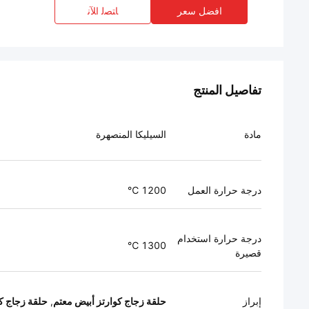
افضل سعر
ﺎﺘﺼﻟ ﺍﻶﻧ
تفاصيل المنتج
مادة
السيليكا المنصهرة
درجة حرارة العمل
1200 ℃
درجة حرارة استخدام
1300 ℃
قصيرة
إبراز
حلقة زجاج كوارتز أبيض معتم
,
حلقة زجاج كو