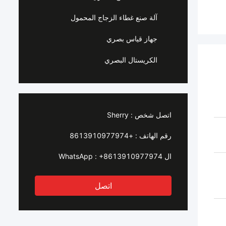
آلة صنع غطاء الزجاج المحمول
جهاز قياس بصري
الكريستال البصري
اتصل شخص :
Sherry
رقم الهاتف :
+8613910977974
ال WhatsApp :
+8613910977974
اتصل