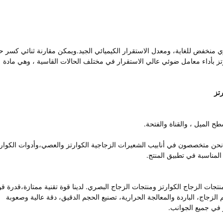
ي منخفض للغاية، ومعدل الاستقرار الكيميائي الجيد.ويمكن مقارنة ثنائي كسر ح
رتز بأداء معامل ضوئي عالي الاستقرار في مختلف الحالات القاسية ، وهي مادة
تز
الميل ، والقناة والفتحة.
 الكوارتز. نحن متخصصون في أنابيب الشعيرات الزجاجية الكوارتز والعصي،وأدوات الكوار
 المناسبة في تطبيق المنتج.
نتجات الزجاج الكوارتز ومنتجات الزجاج البصري. لدينا قوة تقنية ممتازة،قدرة قو
الزجاج، الباردة والمعالجة الحرارية، تصنيع الحجم الدقيق، دقة عالية وصعوبة
 في جميع الجوانب.