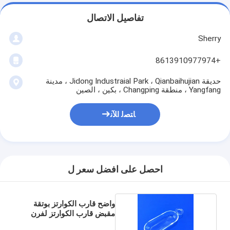
تفاصيل الاتصال
Sherry
+8613910977974
حديقة Jidong Industraial Park ، Qianbaihujian ، مدينة
Yangfang ، منطقة Changping ، بكين ، الصين
ﺎﺘﺼﻟ ﺍﻶﻧ
احصل على افضل سعر ل
واضح قارب الكوارتز بوتقة
مقبض قارب الكوارتز لفرن
الناشر