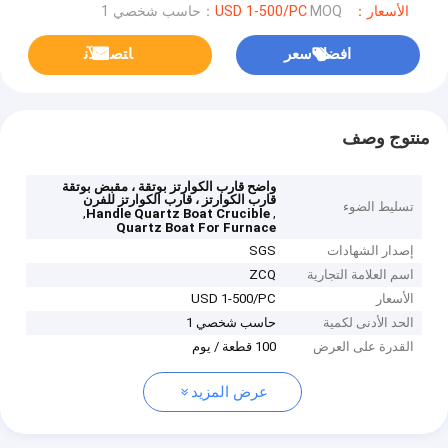
الأسعار：USD 1-500/PC
MOQ：حاسب شخصي 1
افضل سعر
ﺎﺘﺼﻟ ﺍﻶﻧ
منتوج وصف
واضح قارب الكوارتز بوتقة ، مقبض بوتقة
قارب الكوارتز ، قارب الكوارتز للفرن
تسليط الضوء
,
,
Handle Quartz Boat Crucible
Quartz Boat For Furnace
إصدار الشهادات
SGS
اسم العلامة التجارية
ZCQ
الأسعار
USD 1-500/PC
الحد الأدنى لكمية
حاسب شخصي 1
القدرة على العرض
100 قطعة / يوم
عرض المزيد