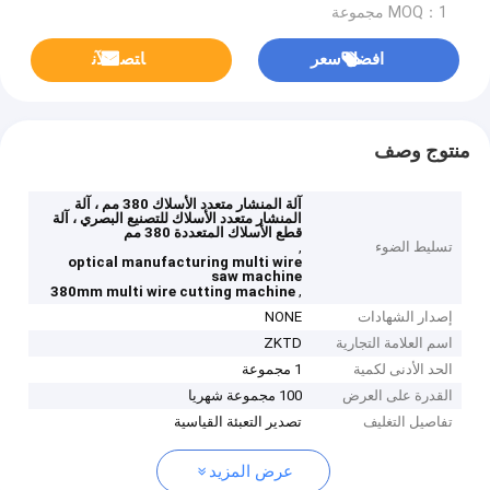
MOQ：1 مجموعة
افضل سعر
ﺎﺘﺼﻟ ﺍﻶﻧ
منتوج وصف
آلة المنشار متعدد الأسلاك 380 مم ، آلة
المنشار متعدد الأسلاك للتصنيع البصري ، آلة
قطع الأسلاك المتعددة 380 مم
تسليط الضوء
,
optical manufacturing multi wire
saw machine
,
380mm multi wire cutting machine
إصدار الشهادات
NONE
اسم العلامة التجارية
ZKTD
الحد الأدنى لكمية
1 مجموعة
القدرة على العرض
100 مجموعة شهريا
تفاصيل التغليف
تصدير التعبئة القياسية
عرض المزيد