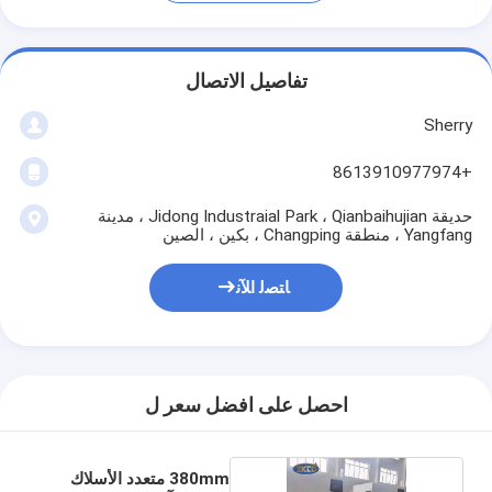
تفاصيل الاتصال
Sherry
+8613910977974
حديقة Jidong Industraial Park ، Qianbaihujian ، مدينة
Yangfang ، منطقة Changping ، بكين ، الصين
ﺎﺘﺼﻟ ﺍﻶﻧ
احصل على افضل سعر ل
380mm متعدد الأسلاك