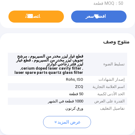
MOQ：50 قطعة
افضل سعر
ﺎﺘﺼﻟ ﺍﻶﻧ
منتوج وصف
قطع غيار ليزر مخدر من السيريوم ، مرشح
تجويف ليزر مخدر من السيريوم ، قطع غيار
تسليط الضوء
ليزر فلتر زجاجي كوارتز
,
,
cerium doped laser cavity filter
laser spare parts quartz glass filter
إصدار الشهادات
Rohs, ISO
اسم العلامة التجارية
ZCQ
الحد الأدنى لكمية
50 قطعة
القدرة على العرض
1000 قطعة في الشهر
تفاصيل التغليف
ورق كرتون
عرض المزيد