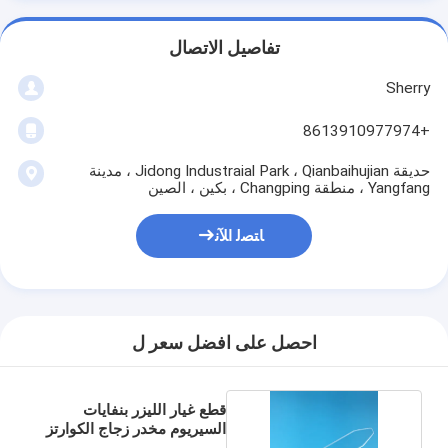
تفاصيل الاتصال
Sherry
+8613910977974
حديقة Jidong Industraial Park ، Qianbaihujian ، مدينة
Yangfang ، منطقة Changping ، بكين ، الصين
ﺎﺘﺼﻟ ﺍﻶﻧ
احصل على افضل سعر ل
قطع غيار الليزر بنفايات
السيريوم مخدر زجاج الكوارتز
المرشح