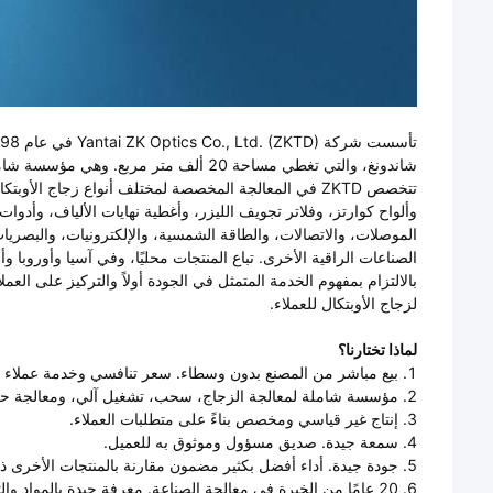
شاندونغ، والتي تغطي مساحة 20 ألف متر مربع. وهي مؤسسة شاملة لمعالجة الزجاج عالية التقنية تدمج البحث والتطوير والإنتاج والمبيعات.
تتخصص ZKTD في المعالجة المخصصة لمختلف أنواع زجاج ال
وألواح كوارتز، وفلاتر تجويف الليزر، وأغطية نهايات الألياف، وأدو
الموصلات، والاتصالات، والطاقة الشمسية، والإلكترونيات، والبصريات،
الصناعات الراقية الأخرى. تباع المنتجات محليًا، وفي آسيا وأوروبا
لزجاج الأوبتكال للعملاء.
لماذا تختارنا؟
1. بيع مباشر من المصنع بدون وسطاء. سعر تنافسي وخدمة عملاء ممتازة.
2. مؤسسة شاملة لمعالجة الزجاج، سحب، تشغيل آلي، ومعالجة حرارية، إلخ. خدمة متكاملة.
3. إنتاج غير قياسي ومخصص بناءً على متطلبات العملاء.
4. سمعة جيدة. صديق مسؤول وموثوق به للعميل.
5. جودة جيدة. أداء أفضل بكثير مضمون مقارنة بالمنتجات الأخرى ذات المظهر المماثل.
6. 20 عامًا من الخبرة في معالجة الصناعة. معرفة جيدة بالمواد والتطبيقات.