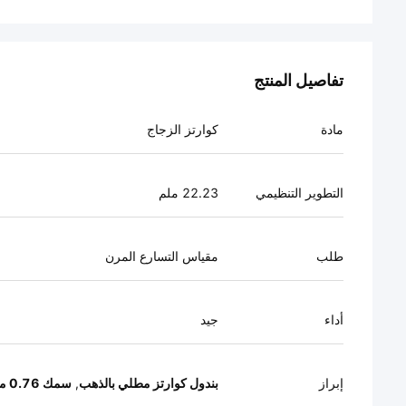
تفاصيل المنتج
مادة
كوارتز الزجاج
التطوير التنظيمي
22.23 ملم
طلب
مقياس التسارع المرن
أداء
جيد
إبراز
بندول كوارتز مطلي بالذهب
,
سمك 0.76 مم بندول كوارتز