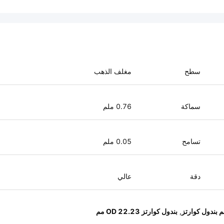
سطح
مغلف الذهب
سماكة
0.76 ملم
تسامح
0.05 ملم
دقة
عالي
,
بندول كوارتز OD 22.23 مم