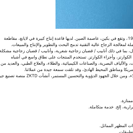
تأسست شركة Yantai ZK Optics Co., Ltd. (ZKTD) في عام 1998، وتقع في بكين، عاصمة الصين. لديها قاعدة إنتاج كبيرة في لايانغ، مقاطعة
أوبتكال، بما في ذلك أنابيب / قضبان زجاجية شعرية، وأنابيب / قضبان زجاجية مشكلة
ات الكوارتز، وأجزاء الكوارتز. تستخدم المنتجات على نطاق واسع في أشباه
 والألياف البصرية، والصناعات الكيميائية، والطلاء، والعلاج الطبي، والعديد من
 وأمريكا ومناطق المحيط الهادئ، وقد تلقت سمعة جيدة من عملائنا.
بالالتزام بمفهوم الخدمة المتمثل في الجودة أولاً والتركيز على العملاء، ومن خلال الجهود الدؤوبة والتحسين المستمر، أنشأت KTD