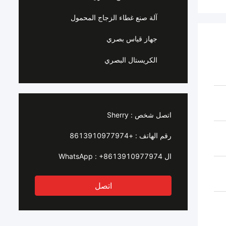
آلة صنع غطاء الزجاج المحمول
جهاز قياس بصري
الكريستال البصري
اتصل شخص :
Sherry
رقم الهاتف :
+8613910977974
ال WhatsApp :
+8613910977974
اتصل