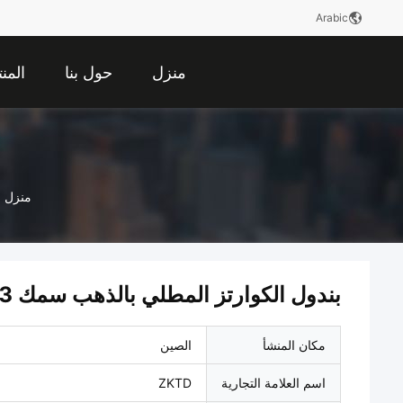
Arabic
منزل
حول بنا
المن
منزل
بندول الكوارتز المطلي بالذهب سمك 22.23 مم 0.76 مم
مكان المنشأ
الصين
اسم العلامة التجارية
ZKTD