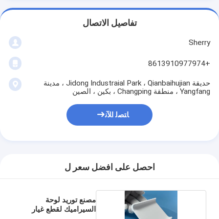
تفاصيل الاتصال
Sherry
+8613910977974
حديقة Jidong Industraial Park ، Qianbaihujian ، مدينة
Yangfang ، منطقة Changping ، بكين ، الصين
ﺎﺘﺼﻟ ﺍﻶﻧ
احصل على افضل سعر ل
مصنع توريد لوحة
السيراميك لقطع غيار
الليزر