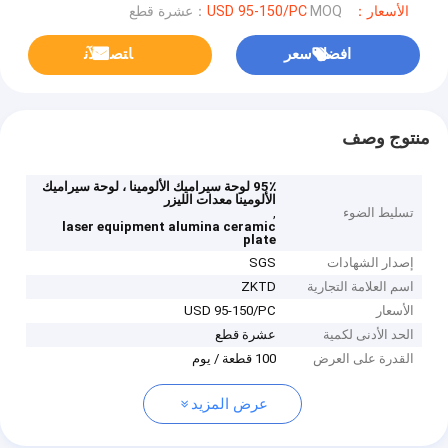
الأسعار：USD 95-150/PC
MOQ：عشرة قطع
افضل سعر
ﺎﺘﺼﻟ ﺍﻶﻧ
منتوج وصف
95٪ لوحة سيراميك الألومينا ، لوحة سيراميك
الألومينا معدات الليزر
تسليط الضوء
,
laser equipment alumina ceramic
plate
إصدار الشهادات
SGS
اسم العلامة التجارية
ZKTD
الأسعار
USD 95-150/PC
الحد الأدنى لكمية
عشرة قطع
القدرة على العرض
100 قطعة / يوم
عرض المزيد