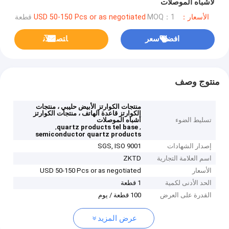
لأشباه الموصلات
الأسعار：USD 50-150 Pcs or as negotiated
MOQ：1 قطعة
افضل سعر
ﺎﺘﺼﻟ ﺍﻶﻧ
منتوج وصف
منتجات الكوارتز الأبيض حليبي ، منتجات
الكوارتز قاعدة الهاتف ، منتجات الكوارتز
تسليط الضوء
أشباه الموصلات
,
,
quartz products tel base
semiconductor quartz products
إصدار الشهادات
SGS, ISO 9001
اسم العلامة التجارية
ZKTD
الأسعار
USD 50-150 Pcs or as negotiated
الحد الأدنى لكمية
1 قطعة
القدرة على العرض
100 قطعة / يوم
عرض المزيد