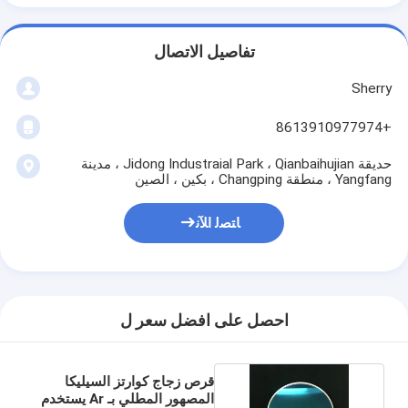
تفاصيل الاتصال
Sherry
+8613910977974
حديقة Jidong Industraial Park ، Qianbaihujian ، مدينة
Yangfang ، منطقة Changping ، بكين ، الصين
ﺎﺘﺼﻟ ﺍﻶﻧ
احصل على افضل سعر ل
قرص زجاج كوارتز السيليكا
المصهور المطلي بـ Ar يستخدم