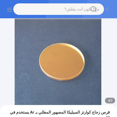
4
/
2
قرص زجاج كوارتز السيليكا المصهور المطلي بـ Ar يستخدم في