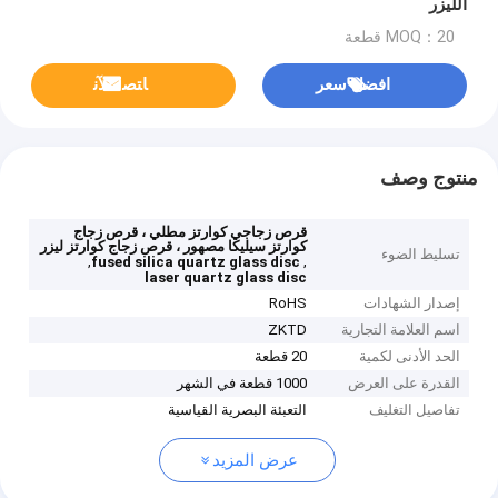
الليزر
MOQ：20 قطعة
افضل سعر
ﺎﺘﺼﻟ ﺍﻶﻧ
منتوج وصف
قرص زجاجي كوارتز مطلي ، قرص زجاج
كوارتز سيليكا مصهور ، قرص زجاج كوارتز ليزر
تسليط الضوء
,
,
fused silica quartz glass disc
laser quartz glass disc
إصدار الشهادات
RoHS
اسم العلامة التجارية
ZKTD
الحد الأدنى لكمية
20 قطعة
القدرة على العرض
1000 قطعة في الشهر
تفاصيل التغليف
التعبئة البصرية القياسية
عرض المزيد