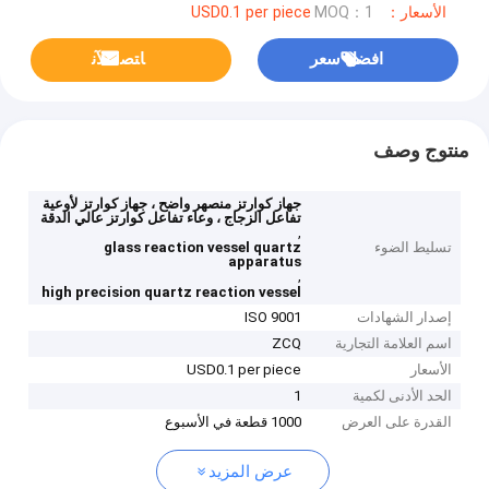
الأسعار：USD0.1 per piece
MOQ：1
افضل سعر
ﺎﺘﺼﻟ ﺍﻶﻧ
منتوج وصف
جهاز كوارتز منصهر واضح ، جهاز كوارتز لأوعية
تفاعل الزجاج ، وعاء تفاعل كوارتز عالي الدقة
,
تسليط الضوء
glass reaction vessel quartz
apparatus
,
high precision quartz reaction vessel
إصدار الشهادات
ISO 9001
اسم العلامة التجارية
ZCQ
الأسعار
USD0.1 per piece
الحد الأدنى لكمية
1
القدرة على العرض
1000 قطعة في الأسبوع
عرض المزيد