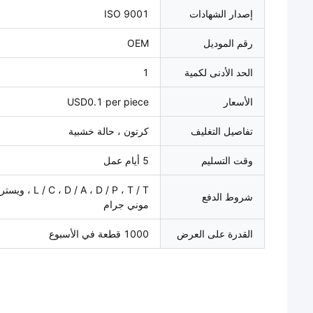
إصدار الشهادات
ISO 9001
رقم الموديل
OEM
الحد الأدنى لكمية
1
الأسعار
USD0.1 per piece
تفاصيل التغليف
كرتون ، حالة خشبية
وقت التسليم
5 أيام عمل
 D / A ، D / P ، T / T
شروط الدفع
موني جرام
القدرة على العرض
1000 قطعة في الأسبوع