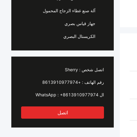
آلة صنع غطاء الزجاج المحمول
جهاز قياس بصري
الكريستال البصري
اتصل شخص :
Sherry
رقم الهاتف :
+8613910977974
ال WhatsApp :
+8613910977974
اتصل