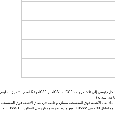
JGS1 ، و JGS3 وفقًا لمدى التطبيق الطيفي:
إنه زجاج كوارتز ضوئي مذاب مع الهيدروجين والأكسجين عالية النقاء. أداء نقل الأشعة فوق البنفسج
النطاق 185-2500nm.