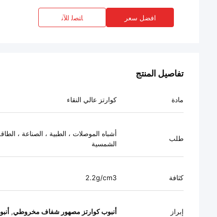
افضل سعر
ﺎﺘﺼﻟ ﺍﻶﻧ
تفاصيل المنتج
مادة
كوارتز عالي النقاء
أشباه الموصلات ، الطبية ، الصناعة ، الطاق
طلب
الشمسية
كثافة
2.2g/cm3
إبراز
أنبوب كوارتز مصهور شفاف مخروطي
,
أنب