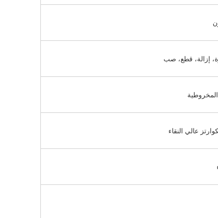
ن
رة، إزالة، قطع، صب
 المخروطية
وارتز عالي النقاء