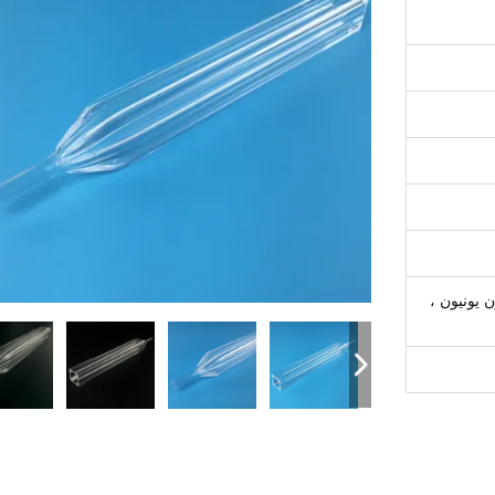
L / C ، ، ويسترن يونيون ،