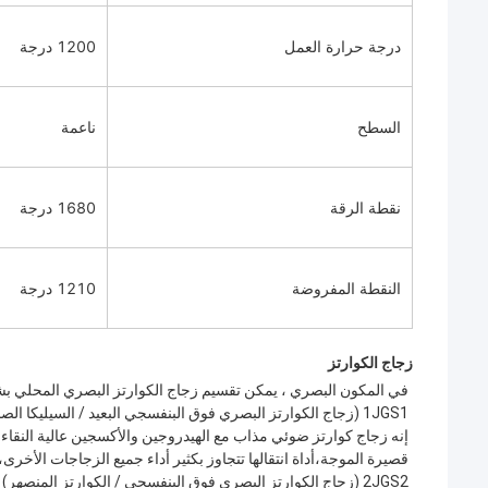
درجة حرارة العمل
1200 درجة
السطح
ناعمة
نقطة الرقة
1680 درجة
النقطة المفروضة
1210 درجة
زجاج الكوارتز
في المكون البصري ، يمكن تقسيم زجاج الكوارتز البصري المحلي بشكل رئيسي إلى ثلاث درجات:  ، JGS2
1JGS1 (زجاج الكوارتز البصري فوق البنفسجي البعيد / السيليكا الصناعية المذابة)
قصيرة الموجة،أداة انتقالها تتجاوز بكثير أداء جميع الزجاجات الأخرى، مع انتقال 90٪ في 185nm، وهو مادة بصرية ممتازة في 
2JGS2 (زجاج الكوارتز البصري فوق البنفسجي / الكوارتز المنصهر)