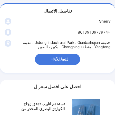
تفاصيل الاتصال
Sherry
+8613910977974
حديقة Jidong Industraial Park ، Qianbaihujian ، مدينة
Yangfang ، منطقة Changping ، بكين ، الصين
ﺎﺘﺼﻟ ﺍﻶﻧ
احصل على افضل سعر ل
تستخدم أنابيب تدفق زجاج
الكوارتز البصري المخدر من
السيريوم في الليزر الطبي