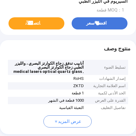
السيريوم في الليزر الطبي
MOQ：1 قطعة
افضل سعر
ﺎﺘﺼﻟ ﺍﻶﻧ
منتوج وصف
أنابيب تدفق زجاج الكوارتز البصري ، والليزر
تسليط الضوء
الطبي زجاج الكوارتز البصري
,
medical lasers optical quartz glass
إصدار الشهادات
RoHS
اسم العلامة التجارية
ZKTD
الحد الأدنى لكمية
1 قطعة
القدرة على العرض
1000 قطعة في الشهر
تفاصيل التغليف
التعبئة القياسية
عرض المزيد