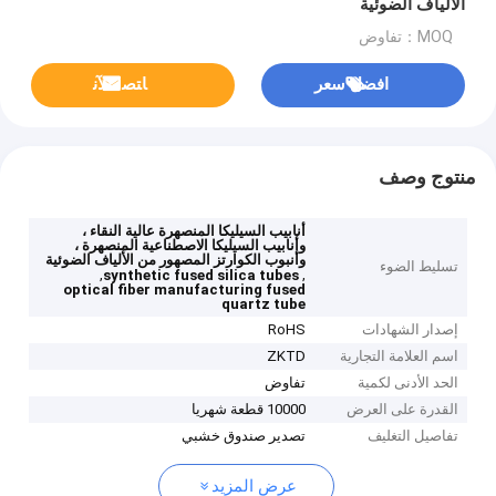
الألياف الضوئية
MOQ：تفاوض
افضل سعر
ﺎﺘﺼﻟ ﺍﻶﻧ
منتوج وصف
أنابيب السيليكا المنصهرة عالية النقاء ،
وأنابيب السيليكا الاصطناعية المنصهرة ،
وأنبوب الكوارتز المصهور من الألياف الضوئية
تسليط الضوء
,
,
synthetic fused silica tubes
optical fiber manufacturing fused
quartz tube
إصدار الشهادات
RoHS
اسم العلامة التجارية
ZKTD
الحد الأدنى لكمية
تفاوض
القدرة على العرض
10000 قطعة شهريا
تفاصيل التغليف
تصدير صندوق خشبي
عرض المزيد