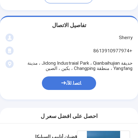
تفاصيل الاتصال
Sherry
+8613910977974
حديقة Jidong Industraial Park ، Qianbaihujian ، مدينة
Yangfang ، منطقة Changping ، بكين ، الصين
ﺎﺘﺼﻟ ﺍﻶﻧ
احصل على افضل سعر ل
قضبان أنابيب السيليكا