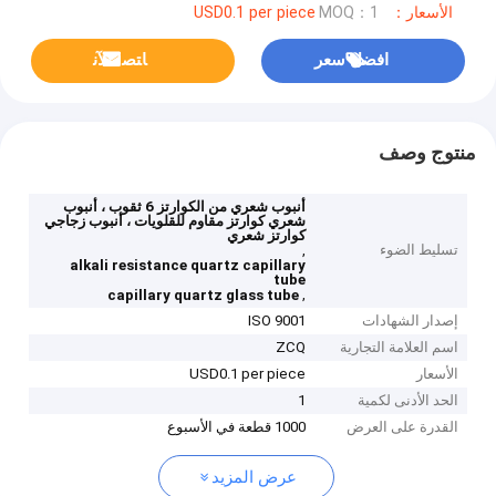
الأسعار：USD0.1 per piece
MOQ：1
افضل سعر
ﺎﺘﺼﻟ ﺍﻶﻧ
منتوج وصف
أنبوب شعري من الكوارتز 6 ثقوب ، أنبوب
شعري كوارتز مقاوم للقلويات ، أنبوب زجاجي
كوارتز شعري
تسليط الضوء
,
alkali resistance quartz capillary
tube
,
capillary quartz glass tube
إصدار الشهادات
ISO 9001
اسم العلامة التجارية
ZCQ
الأسعار
USD0.1 per piece
الحد الأدنى لكمية
1
القدرة على العرض
1000 قطعة في الأسبوع
عرض المزيد