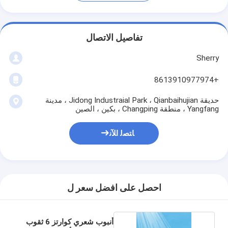
تفاصيل الاتصال
Sherry
+8613910977974
حديقة Jidong Industraial Park ، Qianbaihujian ، مدينة
Yangfang ، منطقة Changping ، بكين ، الصين
ﺎﺘﺼﻟ ﺍﻶﻧ
احصل على افضل سعر ل
أنبوب شعري كوارتز 6 ثقوب